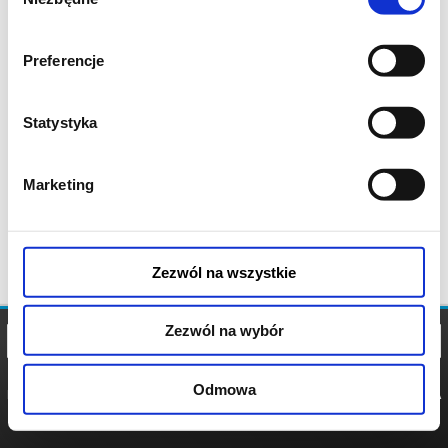
zgody
Preferencje
Statystyka
Marketing
Zezwól na wszystkie
Zezwól na wybór
Odmowa
REGULAMIN
POLITYKA
POLITYKA
COOKIES
PRYWATNOŚCI