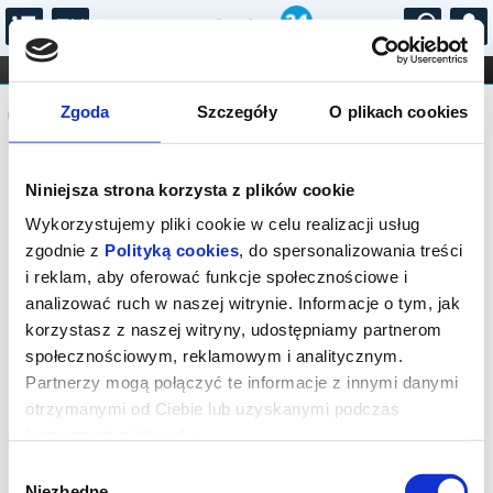
...
KONCERTY
KINO
TEATR
KABARET I
Komunikat
FILHARMONIA
OPERA I BALET
Zgoda
Szczegóły
O plikach cookies
STAND-UP
DLA DZIECI
ONLINE
KARNETY
Sprzedaż on-line została zakończona,
Niniejsza strona korzysta z plików cookie
sprawdź dostępność biletów w kasie.
Kontakt tel.: 18 544 74 72 lub e-mail:
Wykorzystujemy pliki cookie w celu realizacji usług
kino@rabka.pl
zgodnie z
Polityką cookies
, do spersonalizowania treści
i reklam, aby oferować funkcje społecznościowe i
analizować ruch w naszej witrynie. Informacje o tym, jak
korzystasz z naszej witryny, udostępniamy partnerom
społecznościowym, reklamowym i analitycznym.
Partnerzy mogą połączyć te informacje z innymi danymi
otrzymanymi od Ciebie lub uzyskanymi podczas
korzystania z ich usług.
Wybór
Niezbędne