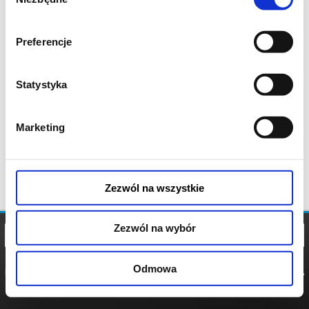
zgody
Preferencje
Statystyka
Marketing
Zezwól na wszystkie
Zezwól na wybór
Odmowa
REGULAMIN
POLITYKA
POLITYKA
COOKIES
PRYWATNOŚCI