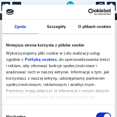
...
KONCERTY
KINO
TEATR
KABARET I
Komunikat
FILHARMONIA
OPERA I BALET
Zgoda
Szczegóły
O plikach cookies
STAND-UP
DLA DZIECI
ONLINE
KARNETY
Sprzedaż on-line została zakończona,
Niniejsza strona korzysta z plików cookie
sprawdź dostępność biletów w kasie.
Kontakt tel.: 18 544 74 72 lub e-mail:
Wykorzystujemy pliki cookie w celu realizacji usług
kino@rabka.pl
zgodnie z
Polityką cookies
, do spersonalizowania treści
i reklam, aby oferować funkcje społecznościowe i
analizować ruch w naszej witrynie. Informacje o tym, jak
korzystasz z naszej witryny, udostępniamy partnerom
społecznościowym, reklamowym i analitycznym.
Partnerzy mogą połączyć te informacje z innymi danymi
otrzymanymi od Ciebie lub uzyskanymi podczas
korzystania z ich usług.
Wybór
Niezbędne