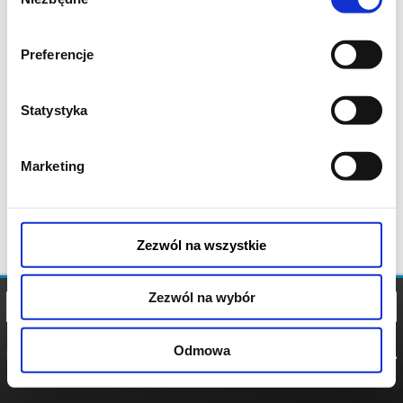
zgody
Preferencje
Statystyka
Marketing
Zezwól na wszystkie
Zezwól na wybór
Odmowa
REGULAMIN
POLITYKA
POLITYKA
COOKIES
PRYWATNOŚCI