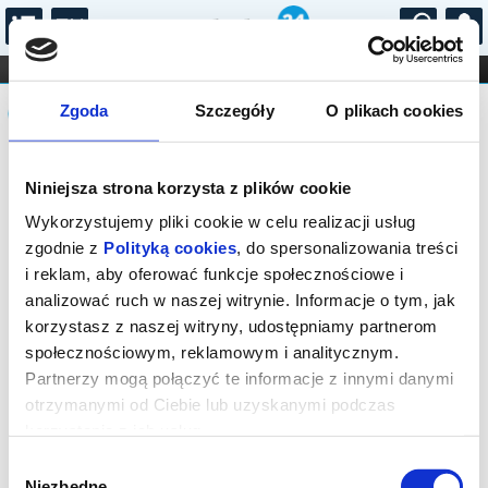
...
KONCERTY
KINO
TEATR
KABARET I
Komunikat
FILHARMONIA
OPERA I BALET
Zgoda
Szczegóły
O plikach cookies
STAND-UP
DLA DZIECI
ONLINE
KARNETY
Sprzedaż on-line została zakończona,
Niniejsza strona korzysta z plików cookie
sprawdź dostępność biletów w kasie.
Kontakt tel.: 18 544 74 72 lub e-mail:
Wykorzystujemy pliki cookie w celu realizacji usług
kino@rabka.pl
zgodnie z
Polityką cookies
, do spersonalizowania treści
i reklam, aby oferować funkcje społecznościowe i
analizować ruch w naszej witrynie. Informacje o tym, jak
korzystasz z naszej witryny, udostępniamy partnerom
społecznościowym, reklamowym i analitycznym.
Partnerzy mogą połączyć te informacje z innymi danymi
otrzymanymi od Ciebie lub uzyskanymi podczas
korzystania z ich usług.
Wybór
Niezbędne