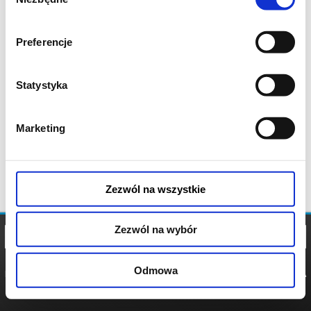
zgody
Preferencje
Statystyka
Marketing
Zezwól na wszystkie
Zezwól na wybór
Odmowa
REGULAMIN
POLITYKA
POLITYKA
COOKIES
PRYWATNOŚCI