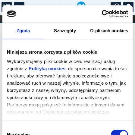
...
KONCERTY
KINO
TEATR
KABARET I
Komunikat
FILHARMONIA
OPERA I BALET
Zgoda
Szczegóły
O plikach cookies
STAND-UP
DLA DZIECI
ONLINE
KARNETY
Sprzedaż online na wydarzenie została
Niniejsza strona korzysta z plików cookie
zakończona, zapytaj o dostępność
biletów w kasie.
Wykorzystujemy pliki cookie w celu realizacji usług
zgodnie z
Polityką cookies
, do spersonalizowania treści
i reklam, aby oferować funkcje społecznościowe i
analizować ruch w naszej witrynie. Informacje o tym, jak
korzystasz z naszej witryny, udostępniamy partnerom
społecznościowym, reklamowym i analitycznym.
Partnerzy mogą połączyć te informacje z innymi danymi
otrzymanymi od Ciebie lub uzyskanymi podczas
korzystania z ich usług.
Wybór
Niezbędne