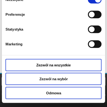
zgody
Preferencje
Statystyka
Marketing
Zezwól na wszystkie
Zezwól na wybór
Odmowa
REGULAMIN
POLITYKA
POLITYKA
COOKIES
PRYWATNOŚCI