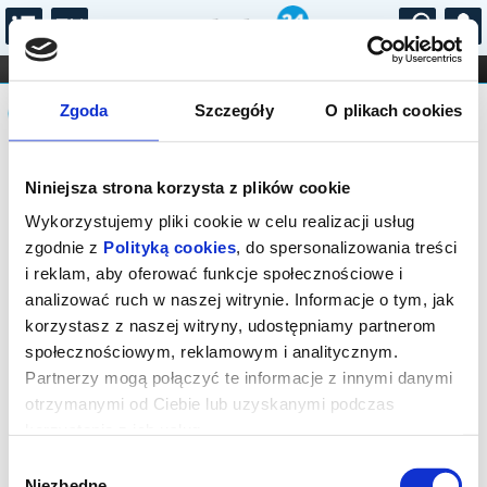
...
KONCERTY
KINO
TEATR
KABARET I
Komunikat
FILHARMONIA
OPERA I BALET
Zgoda
Szczegóły
O plikach cookies
STAND-UP
DLA DZIECI
ONLINE
KARNETY
Sprzedaż on-line została zakończona,
Niniejsza strona korzysta z plików cookie
sprawdź dostępność biletów u
organizatora.
Wykorzystujemy pliki cookie w celu realizacji usług
zgodnie z
Polityką cookies
, do spersonalizowania treści
i reklam, aby oferować funkcje społecznościowe i
analizować ruch w naszej witrynie. Informacje o tym, jak
korzystasz z naszej witryny, udostępniamy partnerom
społecznościowym, reklamowym i analitycznym.
Partnerzy mogą połączyć te informacje z innymi danymi
otrzymanymi od Ciebie lub uzyskanymi podczas
korzystania z ich usług.
Wybór
Niezbędne