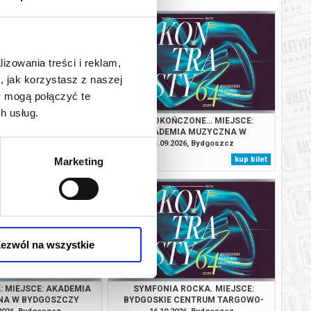
lizowania treści i reklam,
, jak korzystasz z naszej
y mogą połączyć te
h usług.
ERCIADŁO XVIII WIEKU.
NIEDOKOŃCZONE… MIEJSCE:
KADEMIA MUZYCZNA W
AKADEMIA MUZYCZNA W
YDGOSZCZY
BYDGOSZCZY
.2026, Bydgoszcz
25.09.2026, Bydgoszcz
kup bilet
kup bilet
Marketing
ezwól na wszystkie
: MIEJSCE: AKADEMIA
SYMFONIA ROCKA. MIEJSCE:
NA W BYDGOSZCZY
BYDGOSKIE CENTRUM TARGOWO-
WYSTAWIENNICZE