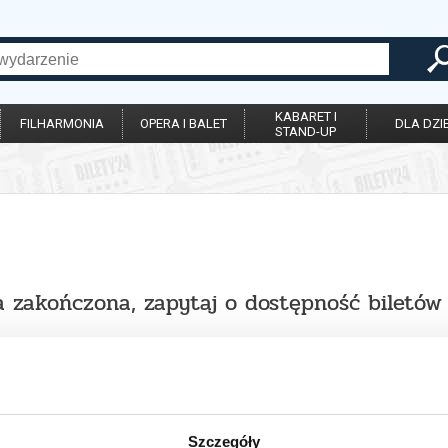
KABARET I
FILHARMONIA
OPERA I BALET
DLA DZIE
STAND-UP
a zakończona, zapytaj o dostępność biletów 
Szczegóły