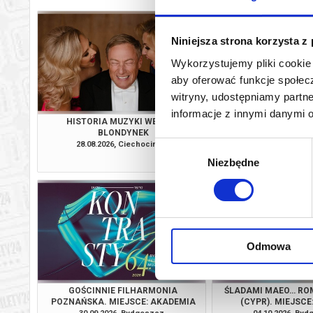
Niniejsza strona korzysta z
Wykorzystujemy pliki cookie 
aby oferować funkcje społecz
witryny, udostępniamy part
informacje z innymi danymi 
HISTORIA MUZYKI WEDŁUG
ALEKSANDRA 
BLONDYNEK
INAUGURACJA. MIEJS
CENTRUM TA
28.08.2026, Ciechocinek
18.09.2026, By
Wybór
WYSTAWIEN
kup bilet
Niezbędne
zgody
Odmowa
GOŚCINNIE FILHARMONIA
ŚLADAMI MAEO… RO
POZNAŃSKA. MIEJSCE: AKADEMIA
(CYPR). MIEJSCE
MUZYCZNA W BYDGOSZCZY
BYDGOS