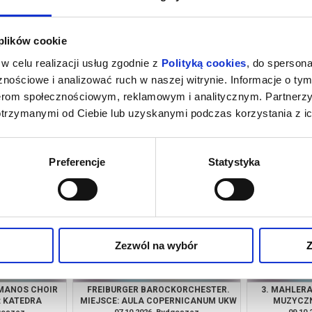
 plików cookie
w celu realizacji usług zgodnie z
Polityką cookies
, do spersona
nościowe i analizować ruch w naszej witrynie. Informacje o tym
nerom społecznościowym, reklamowym i analitycznym. Partnerz
otrzymanymi od Ciebie lub uzyskanymi podczas korzystania z ic
KURZAK.
ART’N’VOICES. MIEJSCE: AULA
OPEROWE ZWI
CE: BYDGOSKIE
COPERNICANUM UKW
MIEJSCE: A
RGOWO-
B
dgoszcz
20.09.2026, Bydgoszcz
23.09
NICZE
kup bilet
kup bilet
Preferencje
Statystyka
Zezwól na wybór
Z
MANOS CHOIR
FREIBURGER BAROCKORCHESTER.
3. MAHLERA
: KATEDRA
MIEJSCE: AULA COPERNICANUM UKW
MUZYCZ
KA