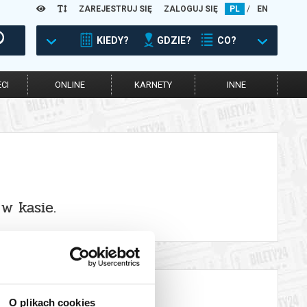
ZAREJESTRUJ SIĘ
ZALOGUJ SIĘ
PL
/
EN
KIEDY?
GDZIE?
CO?
CI
ONLINE
KARNETY
INNE
w kasie.
O plikach cookies