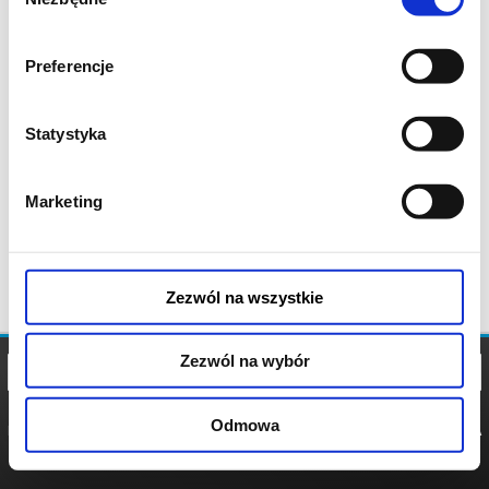
zgody
Preferencje
Statystyka
Marketing
Zezwól na wszystkie
Zezwól na wybór
Odmowa
REGULAMIN
POLITYKA
POLITYKA
COOKIES
PRYWATNOŚCI