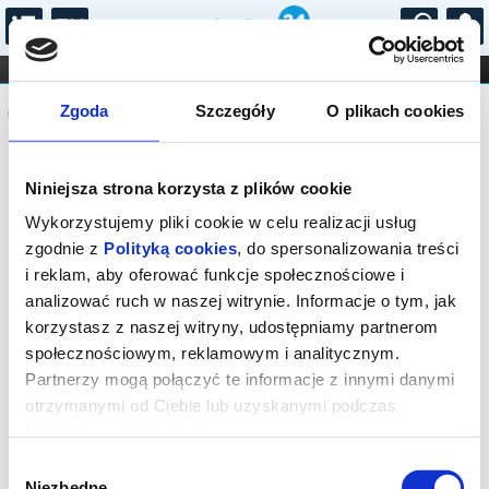
...
KONCERTY
KINO
TEATR
KABARET I
Komunikat
FILHARMONIA
OPERA I BALET
Zgoda
Szczegóły
O plikach cookies
STAND-UP
DLA DZIECI
ONLINE
KARNETY
Sprzedaż online na wydarzenie została
Niniejsza strona korzysta z plików cookie
zakończona, zapytaj o dostępność
biletów w kasie.
Wykorzystujemy pliki cookie w celu realizacji usług
zgodnie z
Polityką cookies
, do spersonalizowania treści
i reklam, aby oferować funkcje społecznościowe i
analizować ruch w naszej witrynie. Informacje o tym, jak
korzystasz z naszej witryny, udostępniamy partnerom
społecznościowym, reklamowym i analitycznym.
Partnerzy mogą połączyć te informacje z innymi danymi
otrzymanymi od Ciebie lub uzyskanymi podczas
korzystania z ich usług.
Wybór
Niezbędne