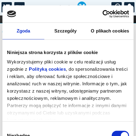
...
KONCERTY
KINO
TEATR
KABARET I
Komunikat
FILHARMONIA
OPERA I BALET
Zgoda
Szczegóły
O plikach cookies
STAND-UP
DLA DZIECI
ONLINE
KARNETY
Sprzedaż biletów na wydarzenie została
Niniejsza strona korzysta z plików cookie
zakończona.
Wykorzystujemy pliki cookie w celu realizacji usług
zgodnie z
Polityką cookies
, do spersonalizowania treści
i reklam, aby oferować funkcje społecznościowe i
analizować ruch w naszej witrynie. Informacje o tym, jak
korzystasz z naszej witryny, udostępniamy partnerom
społecznościowym, reklamowym i analitycznym.
Partnerzy mogą połączyć te informacje z innymi danymi
otrzymanymi od Ciebie lub uzyskanymi podczas
korzystania z ich usług.
Wybór
Niezbędne