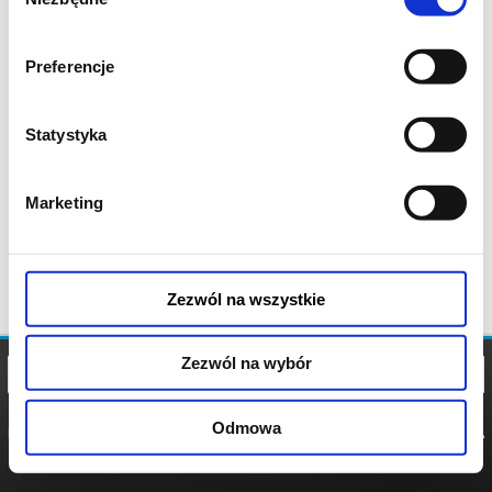
zgody
Preferencje
Statystyka
Marketing
Zezwól na wszystkie
Zezwól na wybór
Odmowa
REGULAMIN
POLITYKA
POLITYKA
COOKIES
PRYWATNOŚCI