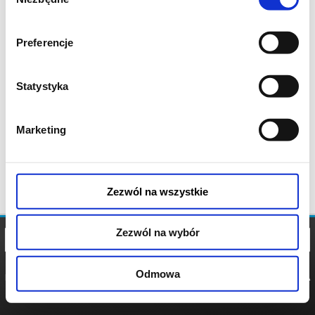
zgody
Preferencje
Statystyka
Marketing
Zezwól na wszystkie
Zezwól na wybór
Odmowa
REGULAMIN
POLITYKA
POLITYKA
COOKIES
PRYWATNOŚCI