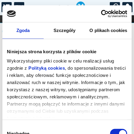
...
KONCERTY
KINO
TEATR
KABARET I
Komunikat
FILHARMONIA
OPERA I BALET
Zgoda
Szczegóły
O plikach cookies
STAND-UP
DLA DZIECI
ONLINE
KARNETY
Sprzedaż biletów na wydarzenie została
Niniejsza strona korzysta z plików cookie
zakończona.
Wykorzystujemy pliki cookie w celu realizacji usług
zgodnie z
Polityką cookies
, do spersonalizowania treści
i reklam, aby oferować funkcje społecznościowe i
analizować ruch w naszej witrynie. Informacje o tym, jak
korzystasz z naszej witryny, udostępniamy partnerom
społecznościowym, reklamowym i analitycznym.
Partnerzy mogą połączyć te informacje z innymi danymi
otrzymanymi od Ciebie lub uzyskanymi podczas
korzystania z ich usług.
Wybór
Niezbędne