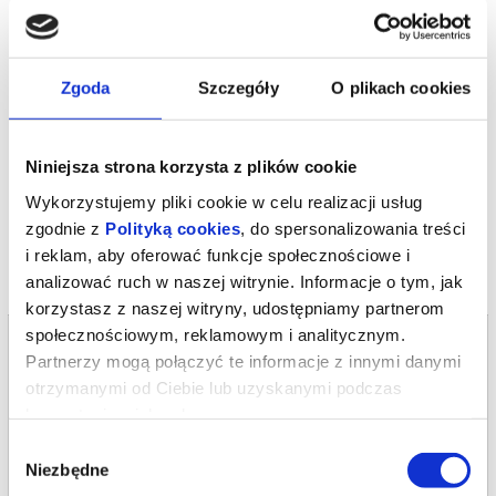
taniec klasyczny i współczesny, akrobatykę oraz akrobatykę
powietrzną, a także śpiew. Dzięki temu powstaje pełna dynamiki,
wielowarstwowa opowieść, która angażuje zarówno emocje, jak i
wyobraźnię. Nowa wersja spektaklu rozwija stronę sceniczną oraz
dramaturgiczną, pozwalając widzom na nowo zanurzyć się w
historii Gerdy i Kaja, a jednocześnie odkryć w niej aktualne,
Zgoda
Szczegóły
O plikach cookies
uniwersalne znaczenia.
*******
Bezpieczne zakupy w Bilety24. W przypadku odwołania
Niniejsza strona korzysta z plików cookie
wydarzenia, gwarantujemy automatyczny zwrot środków
potwierdzony komunikatem wysyłanym na adres e-mail, podany
Wykorzystujemy pliki cookie w celu realizacji usług
podczas zakupu.
zgodnie z
Polityką cookies
, do spersonalizowania treści
i reklam, aby oferować funkcje społecznościowe i
analizować ruch w naszej witrynie. Informacje o tym, jak
korzystasz z naszej witryny, udostępniamy partnerom
społecznościowym, reklamowym i analitycznym.
Bilety na termin:
Partnerzy mogą połączyć te informacje z innymi danymi
18.01.2027 , g. 12:00 (poniedziałek)
otrzymanymi od Ciebie lub uzyskanymi podczas
18.01.2027 , g. 12:00
korzystania z ich usług.
Poznań
Wybór
Teatr Cortique Anny Niedźwiedź
Niezbędne
zgody