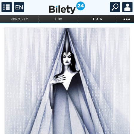
...
KONCERTY
KINO
TEATR
KABARET I
FILHARMONIA
OPERA I BALET
STAND-UP
DLA DZIECI
ONLINE
KARNETY