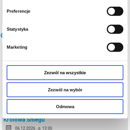
od 100,00 pln
Preferencje
kup bilet
Statystyka
Inne terminy
Marketing
Królowa Śniegu
06.12.2026 , g. 11:00
Poznań
Zezwól na wszystkie
Teatr Cortique Anny Niedźwiedź
od 80,00 pln
Zezwól na wybór
kup bilet
Odmowa
Królowa Śniegu
06.12.2026 , g. 13:30