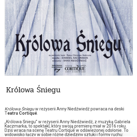
Królowa Śniegu
Królowa Śniegu
w reżyserii Anny Niedźwiedź powraca na deski
T
eatru Cortiqué
.
„Królowa Śniegu” w reżyserii Anny Niedźwiedź, z muzyką Gabriela
Kaczmarka, to spektakl, który swoją premierę miał w 2016 roku.
Dziś wraca na scenę Teatru Cortiqué w odświeżonej odsłonie. To
widowisko łączy w sobie różne dziedziny sztuki i formy ruchu: