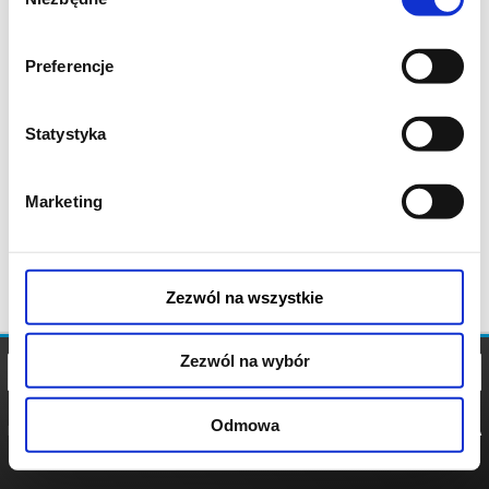
zgody
Preferencje
Statystyka
Marketing
Zezwól na wszystkie
Zezwól na wybór
Odmowa
REGULAMIN
POLITYKA
POLITYKA
COOKIES
PRYWATNOŚCI