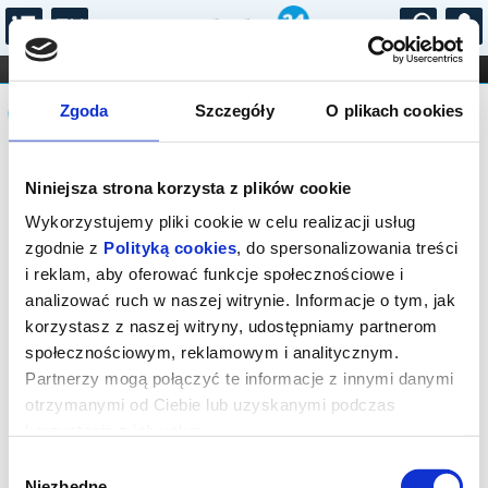
...
KONCERTY
KINO
TEATR
KABARET I
Komunikat
FILHARMONIA
OPERA I BALET
Zgoda
Szczegóły
O plikach cookies
STAND-UP
DLA DZIECI
ONLINE
KARNETY
Sprzedaż biletów online na wydarzenie
Niniejsza strona korzysta z plików cookie
została zakończona.
Wykorzystujemy pliki cookie w celu realizacji usług
zgodnie z
Polityką cookies
, do spersonalizowania treści
i reklam, aby oferować funkcje społecznościowe i
analizować ruch w naszej witrynie. Informacje o tym, jak
korzystasz z naszej witryny, udostępniamy partnerom
społecznościowym, reklamowym i analitycznym.
Partnerzy mogą połączyć te informacje z innymi danymi
otrzymanymi od Ciebie lub uzyskanymi podczas
korzystania z ich usług.
Wybór
Niezbędne