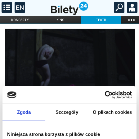
...
KONCERTY
KINO
TEATR
KABARET I
FILHARMONIA
OPERA I BALET
STAND-UP
DLA DZIECI
ONLINE
KARNETY
Zgoda
Szczegóły
O plikach cookies
In Between
Niniejsza strona korzysta z plików cookie
In Between