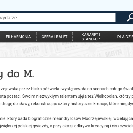
KABARET I
FILHARMONIA
OPERA I BALET
DLA DZIE
STAND-UP
y do M.
zejewska przez blisko pół wieku występowała na scenach całego świata
ysta postaci. Swoim niezwykłym talentem ujęła też Wielkopolan, którzy p
ej drogę do sławy, rekonstruując cztery historyczne kreacje, które nieg
e, który bada biograficzne meandry losów Modrzejewskiej, wcielająca 
iększej polskiej gwiazdy, a przy okazji odkrywa kreacyjną i niszczycie