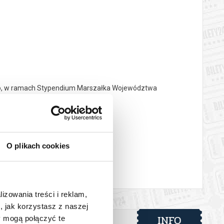
go, w ramach Stypendium Marszałka Województwa
O plikach cookies
 automatyczny zwrot środków potwierdzony komunikatem
lizowania treści i reklam,
, jak korzystasz z naszej
INFO
y mogą połączyć te
gusta