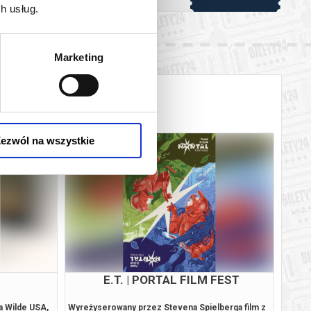
h usług.
Marketing
ezwól na wszystkie
E
FRANCES HA
 i musicalowa
Słodko-gorzki portret młodej kobiety
"Tylko