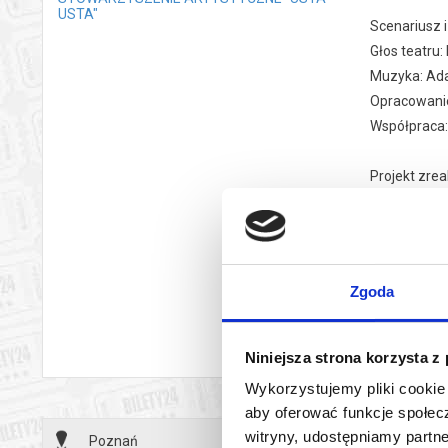
USTA"
Scenariusz i
Głos teatru:
Muzyka: Ad
Opracowanie 
Współpraca
Projekt zre
Wielkopolski
Wsparcie pr
*******
Zgoda
czyt
Bezpieczne 
wy
wysyłanym n
Niniejsza strona korzysta z
Wykorzystujemy pliki cookie 
aby oferować funkcje społecz
witryny, udostępniamy part
Poznań
29.05.2