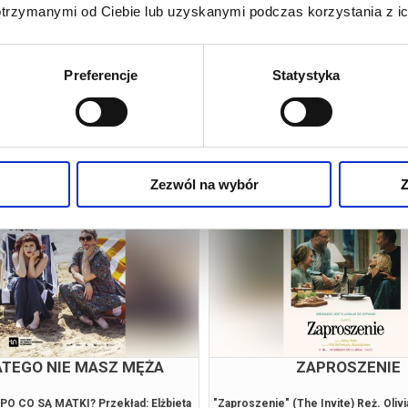
otrzymanymi od Ciebie lub uzyskanymi podczas korzystania z ic
Preferencje
Statystyka
pobliżu
Zezwól na wybór
Z
YM SOBIE NIE MÓWIMY
PANI DOUBTFIR
 mieszkają w Rzymie, tworząc z pozoru
Pani Doubtfire to polska prapremiera