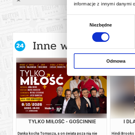
informacje z innymi danymi 
Wybór
Niezbędne
zgody
Inne wydarzenia w 
Odmowa
E.T. | PORTAL FILM FEST
O CZ
e USA,
Wyreżyserowany przez Stevena Spielberga film z
Carlo i Elisa