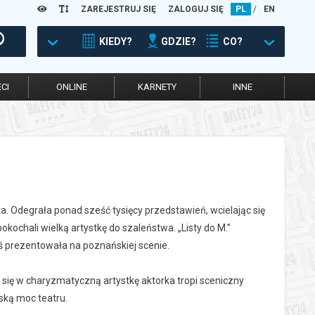
ZAREJESTRUJ SIĘ
ZALOGUJ SIĘ
PL
/
EN
KIEDY?
GDZIE?
CO?
CI
ONLINE
KARNETY
INNE
. Odegrała ponad sześć tysięcy przedstawień, wcielając się
okochali wielką artystkę do szaleństwa. „Listy do M.”
dyś prezentowała na poznańskiej scenie.
się w charyzmatyczną artystkę aktorka tropi sceniczny
lską moc teatru.