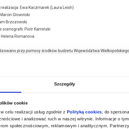
 realizacja: Ewa Kaczmarek (Laura Leish)
 Marcin Głowiński
am Brzozowski
scenografii: Piotr Kamiński
: Helena Romanova
alizowano przy pomocy środków budżetu Województwa Wielkopolskie
ego w dziedzinie kultury na rok 2023.
odukcyjne: Republika Sztuki Tłusta Langusta w Poznaniu.
Szczegóły
aj więcej o
zakupy w Bilety24. W przypadku odwołania wydarzenia, gwarantujemy
darzeniu
a adres e-mail, podany podczas zakupu.
 plików cookie
w celu realizacji usług zgodnie z
Polityką cookies
, do spersona
nościowe i analizować ruch w naszej witrynie. Informacje o tym
nerom społecznościowym, reklamowym i analitycznym. Partnerz
026 , g. 19:00
(piątek)
Republika Sztuki Tłusta Lan