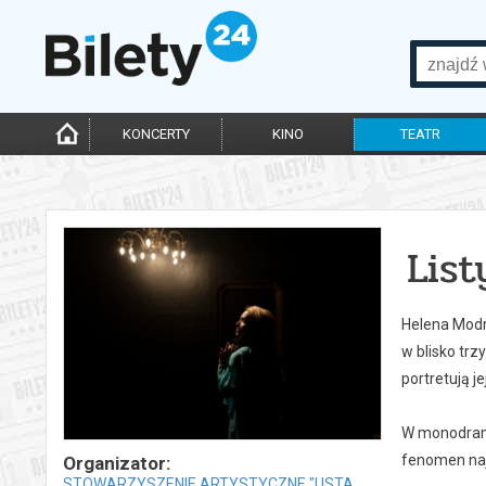
KONCERTY
KINO
TEATR
List
Helena Modr
w blisko trz
portretują j
W monodrami
fenomen najw
Organizator:
STOWARZYSZENIE ARTYSTYCZNE "USTA