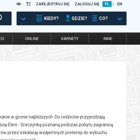
ZAREJESTRUJ SIĘ
ZALOGUJ SIĘ
PL
/
EN
KIEDY?
GDZIE?
CO?
CI
ONLINE
KARNETY
INNE
tkanie w gronie najbliższych. Do rodziców przyjeżdżają
cią Eleni - Greczynką poznaną podczas pobytu zagranicą.
rów przez eskalację wzajemnych pretensji do wybuchu