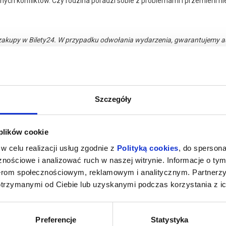
nych konfliktów. Czy rodzina poradzi sobie z problemami i przemieni n
zakupy w Bilety24. W przypadku odwołania wydarzenia, gwarantujemy
a adres e-mail, podany podczas zakupu.
Szczegóły
026 , g. 19:00
(czwartek)
Republika Sztuki Tłusta Lan
 plików cookie
w celu realizacji usług zgodnie z
Polityką cookies
, do spersona
nościowe i analizować ruch w naszej witrynie. Informacje o tym
nerom społecznościowym, reklamowym i analitycznym. Partnerz
otrzymanymi od Ciebie lub uzyskanymi podczas korzystania z ic
pobliżu
Preferencje
Statystyka