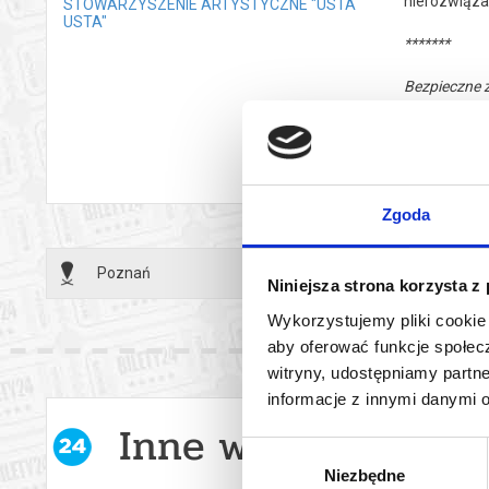
nierozwiąza
STOWARZYSZENIE ARTYSTYCZNE "USTA
USTA"
*******
Bezpieczne 
wysyłanym n
Zgoda
Poznań
21.05.2
Niniejsza strona korzysta z
Wykorzystujemy pliki cookie 
aby oferować funkcje społecz
witryny, udostępniamy part
informacje z innymi danymi 
Inne wydarzenia w 
Wybór
Niezbędne
zgody