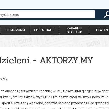
KABARET I
FILHARMONIA
OPERA I BALET
DLA DZIE
STAND-UP
dzieleni - AKTORZY.MY
zy.My
on obchodzą trzydziestą rocznicę ślubu, z okazji której organizują spo
tarszy Zygmunt z dziewczyną Olgą i młodszy Rafał ze swoją nową miłoś
 spędzają ze sobą weekend, podczas którego przechodzą od gry pozo