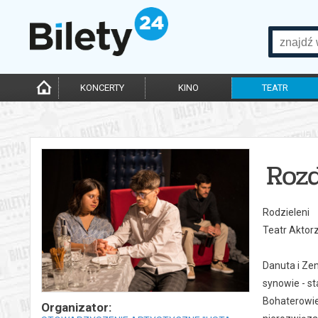
KONCERTY
KINO
TEATR
Roz
Rodzieleni
Teatr Aktor
Danuta i Zen
synowie - s
Bohaterowie
Organizator: