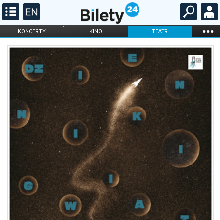
...
KONCERTY
KINO
TEATR
KABARET I
FILHARMONIA
OPERA I BALET
STAND-UP
DLA DZIECI
ONLINE
KARNETY