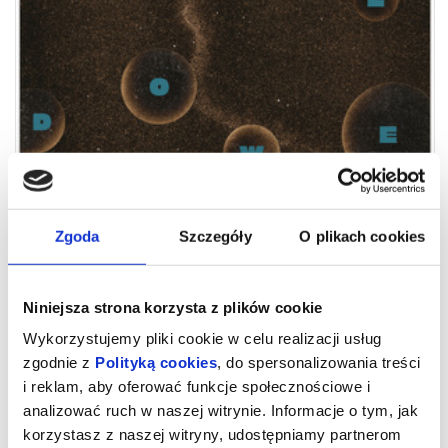
Zgoda
Szczegóły
O plikach cookies
Dzienniki gwiazdowe
Niniejsza strona korzysta z plików cookie
Wykorzystujemy pliki cookie w celu realizacji usług
autor:
Stanisław Lem
reżyseria:
Andrzej Bartnikowski
zgodnie z
Polityką cookies
, do spersonalizowania treści
scenografia:
Monika Wójcik
muzyka:
Piotr Klimek
i reklam, aby oferować funkcje społecznościowe i
choreografia:
Ewelina Ciszewska
analizować ruch w naszej witrynie. Informacje o tym, jak
projekcja:
Paweł Walicki
asystentka reżysera:
Aga Ejsmont
korzystasz z naszej witryny, udostępniamy partnerom