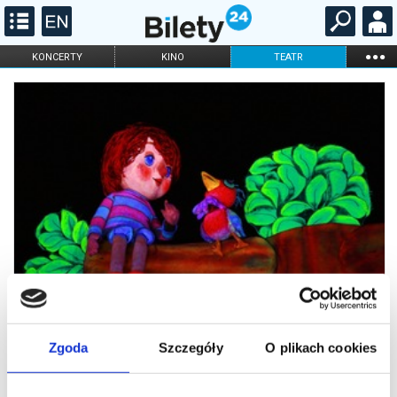
...
KONCERTY
KINO
TEATR
KABARET I
FILHARMONIA
OPERA I BALET
STAND-UP
DLA DZIECI
ONLINE
KARNETY
Zgoda
Szczegóły
O plikach cookies
Piotruś i Wilk