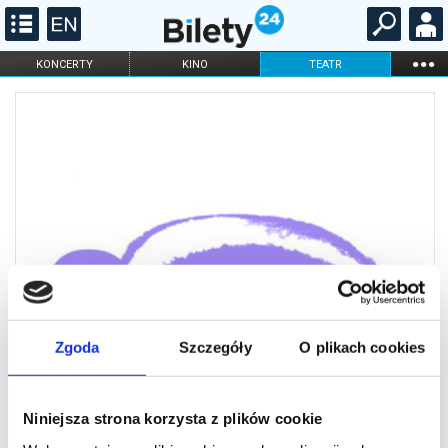
...
KONCERTY
KINO
TEATR
KABARET I
FILHARMONIA
OPERA I BALET
STAND-UP
DLA DZIECI
ONLINE
KARNETY
Zgoda
Szczegóły
O plikach cookies
Niniejsza strona korzysta z plików cookie