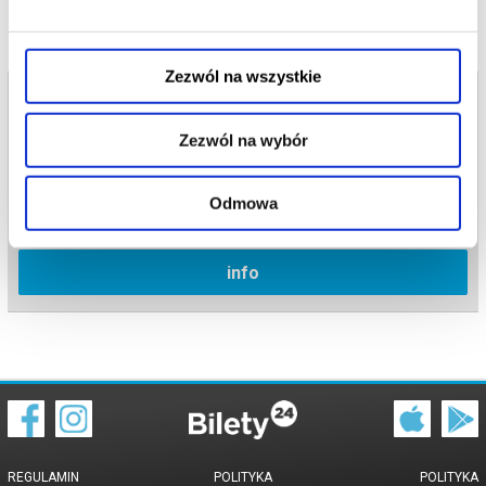
Zezwól na wszystkie
Bilety na termin:
03.07.2026 , g. 15:00 (piątek)
Zezwól na wybór
03.07.2026 , g. 15:00
Kielce
Odmowa
Teatr im. Stefana Żeromskiego w...
info
REGULAMIN
POLITYKA
POLITYKA