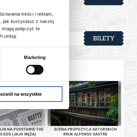
, srebrzyste, w śnieżnej, skrzącej się, niepokalanej bieli.
lizowania treści i reklam,
, jak korzystasz z naszej
y mogą połączyć te
erosowy.
BILETY
h usług.
go
od 126,00 pln
 automatyczny zwrot środków potwierdzony komunikatem
Marketing
ezwól na wszystkie
LIN NA PODSTAWIE THE
SCENA PROPOZYCJI AKTORSKICH
S EGG (JAJO WĘŻA)
KRUK ALFONSO SASTRE