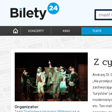
KONCERTY
KINO
TEATR
Z cy
Andrzej St. 
„
Na przełęc
zachwycając
‘turystów’ (
modernistyc
etc. Ten me
Organizator:
Teatr Stanisława Ignacego Witkiewicza w