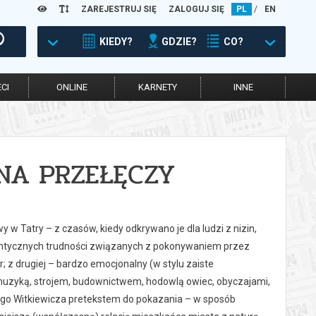
ZAREJESTRUJ SIĘ
ZALOGUJ SIĘ
PL
/
EN
KIEDY?
GDZIE?
CO?
CI
ONLINE
KARNETY
INNE
: NA PRZEŁĘCZY
y w Tatry – z czasów, kiedy odkrywano je dla ludzi z nizin,
utentycznych trudności związanych z pokonywaniem przez
r; z drugiej – bardzo emocjonalny (w stylu zaiste
h muzyką, strojem, budownictwem, hodowlą owiec, obyczajami,
acego Witkiewicza pretekstem do pokazania – w sposób