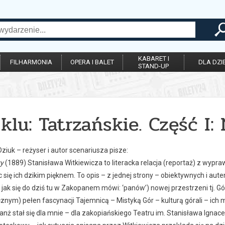
KABARET I
FILHARMONIA
OPERA I BALET
DLA DZIE
STAND-UP
klu: Tatrzańskie. Część I
Dziuk – reżyser i autor scenariusza pisze:
zy
(1889) Stanisława Witkiewicza to literacka relacja (reportaż) z wypraw
 się ich dzikim pięknem. To opis – z jednej strony – obiektywnych i a
a jak się do dziś tu w Zakopanem mówi: ‘panów’) nowej przestrzeni tj. Gó
znym) pełen fascynacji Tajemnicą – Mistyką Gór – kulturą górali – ic
lanż stał się dla mnie – dla zakopiańskiego Teatru im. Stanisława Ign