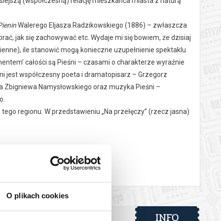
isiejszą (współczesną) relację mieszkańca miasta z naturą
Pienin
Walerego Eljasza Radzikowskiego (1886) – zwłaszcza
abrać, jak się zachowywać etc. Wydaje mi się bowiem, że dzisiaj
enne), ile stanowić mogą konieczne uzupełnienie spektaklu
mentem’ całości są Pieśni – czasami o charakterze wyraźnie
i jest współczesny poeta i dramatopisarz – Grzegorz
wa Zbigniewa Namysłowskiego oraz muzyka Pieśni –
o.
 tego regionu. W przedstawieniu „Na przełęczy” (rzecz jasna)
otabene w prologu to właśnie Górale i ich muzyka witają ‘Gości
ą się nam jako taka osobliwość, iż znawcy gór nie widzą, z
 krajów Dr. Brandes, zwiedziwszy wprzód Alpy szwajcarskie,
y, Góry Szkockie, Skandynawskie i Greckie, powiedział, gdy
O plikach cookies
odobnych nie ma w Europie, ani podobno na całej ziemi. Wprawiły
INFO
go