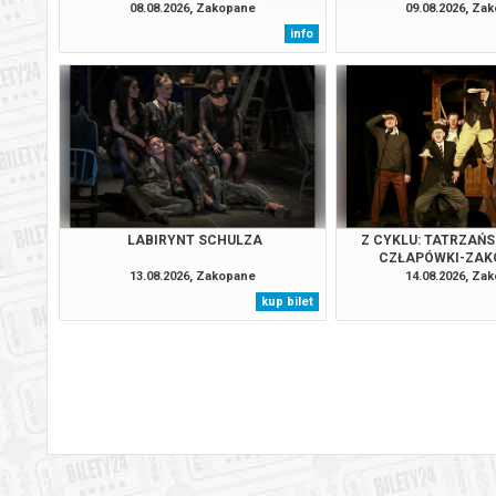
INGMARA BERGMANA - PREMIERA!
INGMARA BERGMANA
08.08.2026, Zakopane
09.08.2026, Za
info
LABIRYNT SCHULZA
Z CYKLU: TATRZAŃSK
CZŁAPÓWKI-ZAK
ANDRZEJA S
13.08.2026, Zakopane
14.08.2026, Za
kup bilet