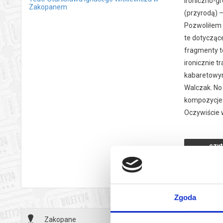
ironiczno-gr
Zakopanem
(przyrodą) –
Pozwoliłem 
te dotyczące
fragmenty t
ironicznie t
kabaretowym
Walczak. No
kompozycje 
Oczywiście w
są i muzyka 
(przybyszów
czyt
Cały salon –
wy
„Tatry, gdy 
któremi je i
tyrolskie i 
Zgoda
przed Tatram
go Tatry ‘w 
Zakopane
07.02.2