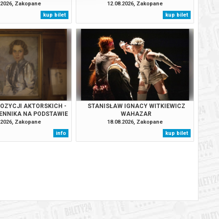
RGMANA - PREMIERA!
.2026, Zakopane
12.08.2026, Zakopane
kup bilet
kup bilet
OZYCJI AKTORSKICH -
STANISŁAW IGNACY WITKIEWICZ
IENNIKA NA PODSTAWIE
WAHAZAR
IĘTNIKA" MARII
.2026, Zakopane
18.08.2026, Zakopane
OWICZOWEJ ORAZ
info
kup bilet
I JANA KASPROWICZA
LECIE ŚMIERCI P