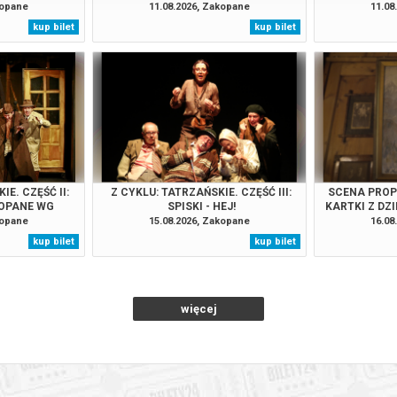
 - PREMIERA!
RZESZOWA
INGMARA BE
kopane
11.08.2026, Zakopane
11.08
kup bilet
kup bilet
IE. CZĘŚĆ II:
Z CYKLU: TATRZAŃSKIE. CZĘŚĆ III:
SCENA PROP
OPANE WG
SPISKI - HEJ!
KARTKI Z DZ
TRUGA
"PAM
kopane
15.08.2026, Zakopane
16.08
KASPR
kup bilet
kup bilet
TWÓRCZOŚC
W 100-
więcej