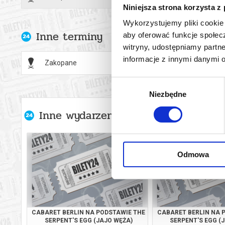
Walery Eljas
Niniejsza strona korzysta z
Spojrzeliśmy
Wykorzystujemy pliki cookie 
Stanisław W
Inne terminy
aby oferować funkcje społecz
Premiera 31
witryny, udostępniamy part
W spektaklu
informacje z innymi danymi 
Zakopane
22.08.2
*******
Wybór
Bezpieczne 
Niezbędne
zgody
wysyłanym n
Inne wydarzenia organizatora
Odmowa
CABARET BERLIN NA PODSTAWIE THE
CABARET BERLIN NA 
SERPENT'S EGG (JAJO WĘŻA)
SERPENT'S EGG (