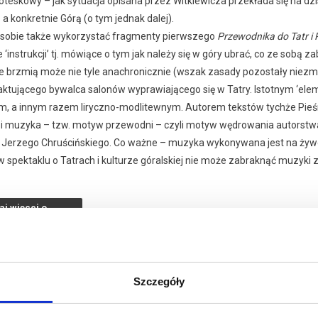
oteskowy – jak sytuacja opisana przez Witkiewicza przekłada się na dz
 a konkretnie Górą (o tym jednak dalej).
sobie także wykorzystać fragmenty pierwszego
Przewodnika do Tatr i 
 ‘instrukcji’ tj. mówiące o tym jak należy się w góry ubrać, co ze sobą z
e brzmią może nie tyle anachronicznie (wszak zasady pozostały niezmi
raktującego bywalca salonów wyprawiającego się w Tatry. Istotnym ‘ele
, a innym razem liryczno-modlitewnym. Autorem tekstów tychże Pieśn
 i muzyka – tzw. motyw przewodni – czyli motyw wędrowania autorst
Jerzego Chruścińskiego. Co ważne – muzyka wykonywana jest na żyw
 spektaklu o Tatrach i kulturze góralskiej nie może zabraknąć muzyki z
i śpiew – i tańce góralskie – nie muszę dodawać, że również na żywo. N
) miastowych’.
aj więcej o
 co to w góry się przetwarza – zaaranżował Marek Mikulski.”
darzeniu
się w nich rozglądniemy co do ogółu, czy co do szczegółów, przedstawiaj
nnemi na ziemi porównać. Słynny podróżnik i autor opisów przeróżnych
austryjackie, Pyrenee, Sierra Nevada, Sierra Morena i Guadarama, Apenin
Szczegóły
i stanął pierwszy raz, że takich, jak one, gór nigdy nie widział, i że p
zdumienie i podziw’.
Teatr im. Stanisława Ignace
025 , g. 19:15
(piątek)