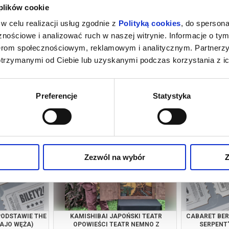
Witkiewicza
z
 plików cookie
 ku Tatrom. Płynęły morzem blasków i błękitów – czyste, jasne, kryształowe
w celu realizacji usług zgodnie z
Polityką cookies
, do spersona
itkiewicz
nościowe i analizować ruch w naszej witrynie. Informacje o tym
 grudnia 2002, Scena Witkacego
nerom społecznościowym, reklamowym i analitycznym. Partnerz
 wykorzystywane są efekty z użyciem dymu oraz pojawia się dym papi
otrzymanymi od Ciebie lub uzyskanymi podczas korzystania z ic
Teatr im. Stanisława Ignace
026 , g. 19:15
(sobota)
Witkiewicza
zakupy w Bilety24. W przypadku odwołania wydarzenia, gwarantujemy
Preferencje
Statystyka
a adres e-mail, podany podczas zakupu.
Zezwól na wybór
Z
PODSTAWIE THE
KAMISHIBAI JAPOŃSKI TEATR
CABARET BER
JAJO WĘŻA)
OPOWIEŚCI TEATR NEMNO Z
SERPENT'