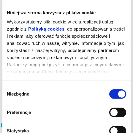
dramatyczny splot tęsknoty, nadziei, strachu, pogardy i chłodnej
kalkulacji. „Król i caryca” odsłoni kulisy wydarzeń, które
czytaj więcej o
doprowadziły do zniknięcia Rzeczypospolitej z mapy Europy na
Niniejsza strona korzysta z plików cookie
wydarzeniu
ponad sto dwadzieścia lat.
Wykorzystujemy pliki cookie w celu realizacji usług
Czas trwania: 1h 10′
zgodnie z
Polityką cookies
, do spersonalizowania treści
Bilet ulgowy
przysługuje uczniom, studentom, seniorom powyżej
60. roku życia, osobom z niepełnosprawnościami oraz
i reklam, aby oferować funkcje społecznościowe i
posiadaczom Karty Dużej Rodziny.
analizować ruch w naszej witrynie. Informacje o tym, jak
Bilety na termin:
*******
korzystasz z naszej witryny, udostępniamy partnerom
11.09.2026 , g. 19:00 (piątek)
Bezpieczne zakupy w Bilety24. W przypadku odwołania
społecznościowym, reklamowym i analitycznym.
wydarzenia, gwarantujemy automatyczny zwrot środków
11.09.2026 , g. 19:00
potwierdzony komunikatem wysyłanym na adres e-mail, podany
Partnerzy mogą połączyć te informacje z innymi danymi
podczas zakupu.
Głubczyce
otrzymanymi od Ciebie lub uzyskanymi podczas
korzystania z ich usług.
Miejski Ośrodek Kultury w Głub...
Wybór
od 52,50 pln
Niezbędne
zgody
kup bilet
Preferencje
Inne terminy
Statystyka