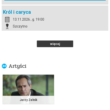
Król i caryca
13.11.2026 , g. 19:00
Szczytno
Miejski Dom Kultury w Szczytni...
od 63,00 pln
więcej
kup bilet
Artyści
Król i caryca
07.12.2026 , g. 19:00
Warszawa
Stara Oranżeria – Łazienki Kró...
od 119,70 pln
Jerzy Zelnik