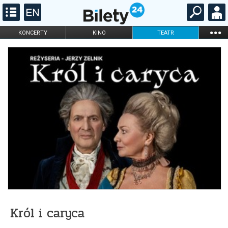
...
KONCERTY
KINO
TEATR
KABARET I
FILHARMONIA
OPERA I BALET
STAND-UP
DLA DZIECI
ONLINE
KARNETY
Król i caryca