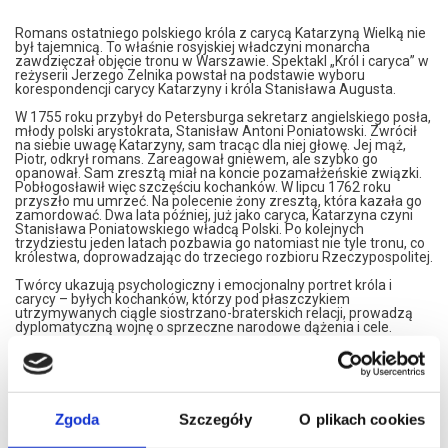
Romans ostatniego polskiego króla z carycą Katarzyną Wielką nie
był tajemnicą. To właśnie rosyjskiej władczyni monarcha
zawdzięczał objęcie tronu w Warszawie. Spektakl „Król i caryca” w
reżyserii Jerzego Zelnika powstał na podstawie wyboru
korespondencji carycy Katarzyny i króla Stanisława Augusta.
W 1755 roku przybył do Petersburga sekretarz angielskiego posła,
młody polski arystokrata, Stanisław Antoni Poniatowski. Zwrócił
na siebie uwagę Katarzyny, sam tracąc dla niej głowę. Jej mąż,
Piotr, odkrył romans. Zareagował gniewem, ale szybko go
opanował. Sam zresztą miał na koncie pozamałżeńskie związki.
Pobłogosławił więc szczęściu kochanków. W lipcu 1762 roku
przyszło mu umrzeć. Na polecenie żony zresztą, która kazała go
zamordować. Dwa lata później, już jako caryca, Katarzyna czyni
Stanisława Poniatowskiego władcą Polski. Po kolejnych
trzydziestu jeden latach pozbawia go natomiast nie tyle tronu, co
królestwa, doprowadzając do trzeciego rozbioru Rzeczypospolitej.
Twórcy ukazują psychologiczny i emocjonalny portret króla i
carycy – byłych kochanków, którzy pod płaszczykiem
utrzymywanych ciągle siostrzano-braterskich relacji, prowadzą
dyplomatyczną wojnę o sprzeczne narodowe dążenia i cele.
Echu dawnej namiętności zdarza się jeszcze niekiedy
wybrzmiewać między wierszami listów obojga władców. To
jednak brutalny, niekierujący się żadnym sentymentem, polityczny
interes jest właściwą treścią tej korespondencji. Dlatego stanowi
ona niezwykły materiał dla aktorów. W spektaklu Teatru Klasyki
Zgoda
Szczegóły
O plikach cookies
Polskiej wydobędą oni całą złożoność stosunków łączących
Stanisława Augusta z Katarzyną II, a układających się w