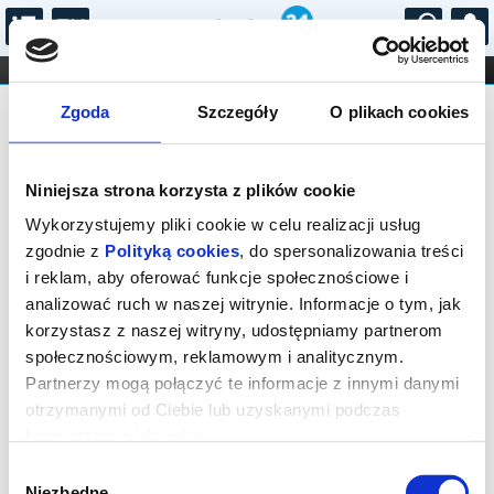
...
KONCERTY
KINO
TEATR
KABARET I
Bilety na: Król i caryca
FILHARMONIA
OPERA I BALET
Zgoda
Szczegóły
O plikach cookies
STAND-UP
DLA DZIECI
ONLINE
KARNETY
Niniejsza strona korzysta z plików cookie
Wykorzystujemy pliki cookie w celu realizacji usług
zgodnie z
Polityką cookies
, do spersonalizowania treści
i reklam, aby oferować funkcje społecznościowe i
Głubczyce, Kościuszki 24
analizować ruch w naszej witrynie. Informacje o tym, jak
11.09.2026, g. 19:00 (piątek)
korzystasz z naszej witryny, udostępniamy partnerom
społecznościowym, reklamowym i analitycznym.
cena - od 52,50 pln
Partnerzy mogą połączyć te informacje z innymi danymi
otrzymanymi od Ciebie lub uzyskanymi podczas
Organizator:
Teatr Klasyki Polskiej
korzystania z ich usług.
Zakończenie sprzedaży online: 11.09.2026, g. 18:00
Wybór
Niezbędne