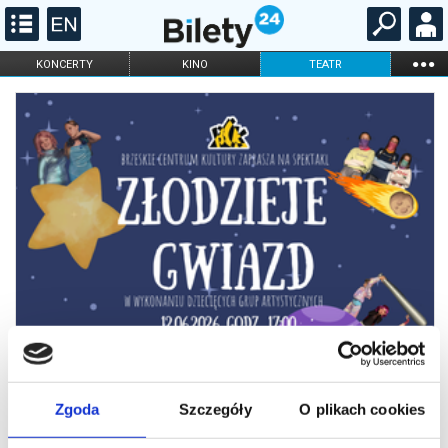
...
KONCERTY
KINO
TEATR
KABARET I
FILHARMONIA
OPERA I BALET
STAND-UP
DLA DZIECI
ONLINE
KARNETY
Zgoda
Szczegóły
O plikach cookies