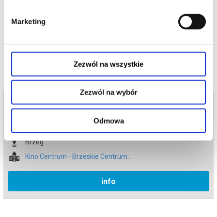
*******
Marketing
Bezpieczne zakupy w Bilety24. W przypadku odwołania
wydarzenia, gwarantujemy automatyczny zwrot środków
potwierdzony komunikatem wysyłanym na adres e-mail, podany
podczas zakupu.
Zezwól na wszystkie
Zezwól na wybór
Bilety na termin:
13.06.2026 , g. 17:00 (sobota)
Odmowa
13.06.2026 , g. 17:00
Brzeg
Kino Centrum - Brzeskie Centrum...
info