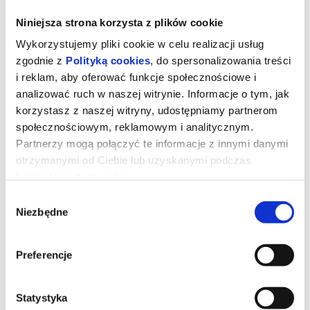
Niniejsza strona korzysta z plików cookie
Wykorzystujemy pliki cookie w celu realizacji usług
zgodnie z
Polityką cookies
, do spersonalizowania treści
i reklam, aby oferować funkcje społecznościowe i
analizować ruch w naszej witrynie. Informacje o tym, jak
korzystasz z naszej witryny, udostępniamy partnerom
społecznościowym, reklamowym i analitycznym.
Partnerzy mogą połączyć te informacje z innymi danymi
otrzymanymi od Ciebie lub uzyskanymi podczas
korzystania z ich usług.
"ZŁODZIEJE GWIAZD"
Wybór
Niezbędne
zgody
„ZŁODZIEJE GWIAZD” to wyjątkowy spektakl dziecięcy
przenoszący widzów w magiczny świat kosmosu, pełen tajemnic,
Preferencje
planet i międzygalaktycznych przygód. Na scenie spotkamy
niezwykłych bohaterów, którzy wyruszą w podróż, by odkryć, kto i
dlaczego kradnie gwiazdy z nocnego nieba.
Przedstawienie łączy teatr, wokal, taniec oraz dziecięcą
wyobraźnię, tworząc barwną i pełną emocji opowieść o
Statystyka
marzeniach, przyjaźni i sile wspólnego działania.