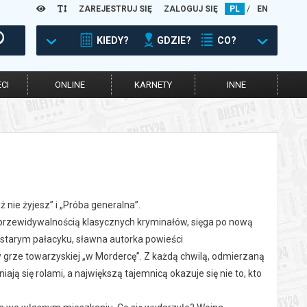
ZAREJESTRUJ SIĘ
ZALOGUJ SIĘ
PL
/
EN
KIEDY?
GDZIE?
CO?
CI
ONLINE
KARNETY
INNE
 nie żyjesz” i „Próba generalna”.
 przewidywalnością klasycznych kryminałów, sięga po nową
ę w starym pałacyku, sławna autorka powieści
 w grze towarzyskiej „w Mordercę”. Z każdą chwilą, odmierzaną
iają się rolami, a największą tajemnicą okazuje się nie to, kto