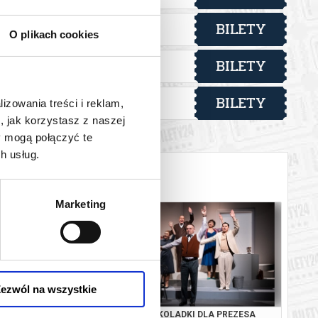
BILETY
yfmana w
od 21,20 pln
O plikach cookies
BILETY
yfmana w
od 21,20 pln
BILETY
yfmana w
lizowania treści i reklam,
od 21,20 pln
, jak korzystasz z naszej
y mogą połączyć te
h usług.
Marketing
ezwól na wszystkie
TWÓRZ OCZY
CZEKOLADKI DLA PREZESA