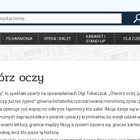
KABARET I
FILHARMONIA
OPERA I BALET
DLA DZIE
STAND-UP
órz oczy
” to spektakl oparty na opowiadaniach Olgi Tokarczuk: „Otwórz oczy, już
czy, już nie żyjesz” główna bohaterka rozczarowana monotonią życia i
ra obiecuje coś więcej niż odkrycie tajemnicy kto zabił. Akcja dzieje si
cznych zaprasza kilkoro pisarek i pisarzy kryminałów, by wzięli udział
ronami lektury, granica między fikcją a życiem zaciera się, gracze zamien
dnię, lecz kto pisze tę historię.