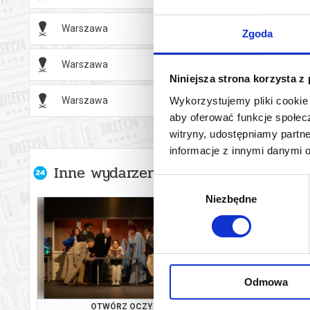
Warszawa
04.11.2
Zgoda
Warszawa
05.11.2
Niniejsza strona korzysta z
Wykorzystujemy pliki cookie 
Warszawa
05.11.2
aby oferować funkcje społecz
witryny, udostępniamy part
informacje z innymi danymi 
Inne wydarzenia organizatora
Wybór
Niezbędne
zgody
Odmowa
OTWÓRZ OCZY
OTWÓRZ O