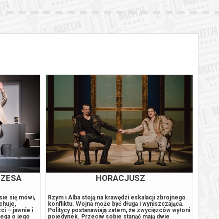
EZESA
HORACJUSZ
sie się mówi,
Rzym i Alba stoją na krawędzi eskalacji zbrojnego
Autor 
chuje,
konfliktu. Wojna może być długa i wyniszczająca.
Agnies
i – jawnie i
Politycy postanawiają zatem, że zwycięzców wyłoni
Anna M
iega o jego
pojedynek. Przeciw sobie stanąć mają dwie
Cazimi