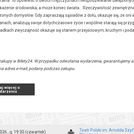
ralna” to opowieść o dwóch mężczyznach niespodziewanie uwięzionyc
każenie środowiska, a może koniec świata… Rzeczywistość zewnętrzna d
onych domysłów. Gdy zapraszają sąsiadów z dołu, okazuje się, że oni w
anach, analizują swoje dotychczasowe życie i wspólnie starają się prz
adkach zwyczajność okazuje się stanem przejściowym, kruchym i poda
zakupy w Bilety24. W przypadku odwołania wydarzenia, gwarantujemy
a adres e-mail, podany podczas zakupu.
aj więcej o
darzeniu
Teatr Polski im. Arnolda Sz
026 , g. 19:30
(czwartek)