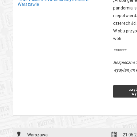
„Próba gene
Warszawie
pandemia, s
niepotwierdz
czterech ści
W obu przyp
woli.
*******
Bezpieczne 
wysyłanym n
czyt
wy
Warszawa
21.05.2