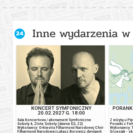
Inne wydarzenia w 
2027
KONCERT SYMFONICZNY
PORANKI
20.02.2027 G. 18:00
Piątki
Sala Koncertowa / abonament Symfoniczne
Z wizytą u Pi
Soboty 4, Złote Soboty (dawne D2, Z2)
Poranki z FeN
szyk -
Wykonawcy: Orkiestra Filharmonii Narodowej Chór
Wykonawcy: T
Berg
Filharmonii Narodowej Łukasz Borowicz dyrygent
Grzesiak - sk