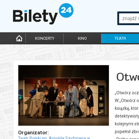
KONCERTY
KINO
TEATR
Otw
„Otwórz oczy
W „Otwórz o
książkę, któ
detektywisty
kolejnymi st
popełnił zbro
Organizator:
Teatr Polski im. Arnolda Szyfmana w