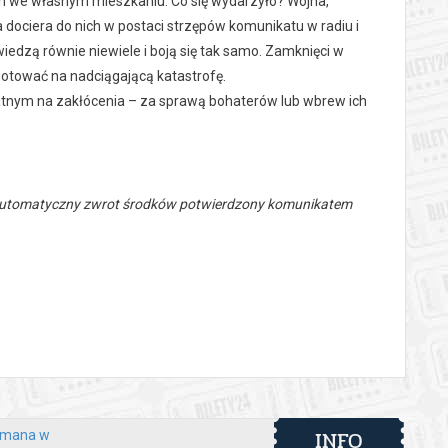
h we własnym mieszkaniu. Co się wydarzyło? Wojna,
ociera do nich w postaci strzępów komunikatu w radiu i
iedzą równie niewiele i boją się tak samo. Zamknięci w
ygotować na nadciągającą katastrofę.
tnym na zakłócenia – za sprawą bohaterów lub wbrew ich
 automatyczny zwrot środków potwierdzony komunikatem
INFO
yfmana w