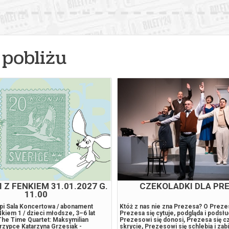
pobliżu
 Z FENKIEM 31.01.2027 G.
CZEKOLADKI DLA PR
11.00
ppi Sala Koncertowa / abonament
Któż z nas nie zna Prezesa? O Preze
kiem 1 / dzieci młodsze, 3–6 lat
Prezesa się cytuje, podgląda i podsłu
he Time Quartet: Maksymilian
Prezesowi się donosi, Prezesa się czc
rzypce Katarzyna Grzesiak -
skrycie, Prezesowi się schlebia i zab