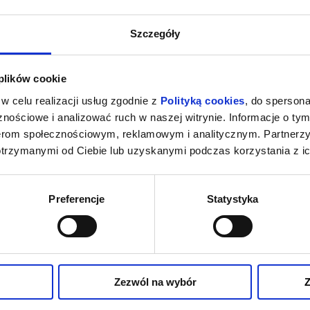
Teatr Polski im. Arnolda Sz
026 , g. 19:30
(środa)
Szczegóły
Warszawie
Teatr Polski im. Arnolda Sz
026 , g. 12:00
(czwartek)
Warszawie
 plików cookie
Teatr Polski im. Arnolda Sz
w celu realizacji usług zgodnie z
Polityką cookies
, do spersona
026 , g. 19:30
(czwartek)
Warszawie
nościowe i analizować ruch w naszej witrynie. Informacje o tym
nerom społecznościowym, reklamowym i analitycznym. Partnerz
otrzymanymi od Ciebie lub uzyskanymi podczas korzystania z ic
Preferencje
Statystyka
Zezwól na wybór
Z
CZY
OTWÓRZ OCZY
O