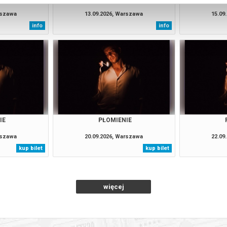
rszawa
13.09.2026, Warszawa
15.09
info
info
IE
PŁOMIENIE
rszawa
20.09.2026, Warszawa
22.09
kup bilet
kup bilet
więcej