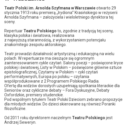
Teatr Polski im. Arnolda Szyfmana w Warszawie
otwarto 29
stycznia 1913 roku premierą „Irydiona” Krasińskiego w reżyserii
Arnolda Szyfmana – założyciela i wieloletniego dyrektora tej
sceny.
Repertuar
Teatru Polskiego
to, zgodnie z tradycją tej sceny,
klasyka polska i światowa, realizowana
z najwyższą starannością, z wykorzystaniem potencjału
znakomitego zespołu aktorskiego.
Teatr prowadzi działalność artystyczną i edukacyjną na wielu
polach. W repertuarze ma cieszące się ogromnym
zainteresowaniem cykle czytań: Salony poezji – poświęcone liryce
polskiej i światowej, Listy w Polskim – poświęcone głównie sztuce
epistolograficznej, Czytamy w Polskim – cykl czytań
performatywnych, Europa po polsku – czytania
współprodukowane z 2 Programem Polskiego Radia.
Ofertę dla widzów dorosłych uzupełniają spotkania literackie dla
Seniorów oraz cykliczne debaty – Fora Dyskusyjne, Debaty
Oxfordzkie, premiery studenckie.
Pod wspólnym tytułem Teatr Polski Dzieciom zebrano propozycje
dla młodych widzów. Do dzieci skierowane są również Poranki
filozoficzne.
Od 2011 roku dyrektorem naczelnym
Teatru Polskiego
jest
Andrzej Seweryn.