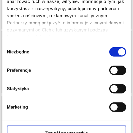
Teatr Polski im. Arnolda Szyfmana...
analizować ruch w naszej witrynie. Informacje o tym, jak
korzystasz z naszej witryny, udostępniamy partnerom
społecznościowym, reklamowym i analitycznym.
info
Partnerzy mogą połączyć te informacje z innymi danymi
otrzymanymi od Ciebie lub uzyskanymi podczas
korzystania z ich usług.
Otwórz oczy
Wybór
13.09.2026 , g. 18:00
Niezbędne
zgody
Warszawa
Teatr Polski im. Arnolda Szyfmana...
Preferencje
info
Statystyka
Otwórz oczy
Marketing
15.09.2026
Warszawa
Teatr Polski im. Arnolda Szyfmana...