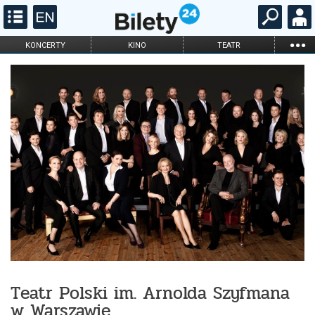
...
KONCERTY
KINO
TEATR
KABARET I
FILHARMONIA
OPERA I BALET
STAND-UP
DLA DZIECI
ONLINE
KARNETY
Teatr Polski im. Arnolda Szyfmana
w Warszawie