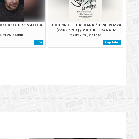
I / GRZEGORZ MAŁECKI
CHOPIN I... - BARBARA ŻOŁNIERCZYK
(SKRZYPCE) / MICHAŁ FRANCUZ
(FORTEPIAN)
09.2026, Kórnik
27.09.2026, Poznań
info
kup bilet