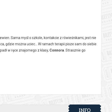
pewien. Sama myśl o szkole, kontakcie z rówieśnikami, jest nie
sca, gdzie można uciec… W ramach terapii pisze sam do siebie
 wpadł w ręce znajomego z klasy,
Connora
. Strasznie go
 i uznają, że chłopcy musieli się przyjaźnić. Próba
kogoś ważne. Brnie w opowieść o przyjaźni, której nigdy nie
porusza tematy, o których chcemy rozmawiać, ale często nie
esji, lęków społecznych i uzależnień w świecie mediów
aniu dobrych relacji, z prostym przekazem:
#niejesteśsam.
INFO