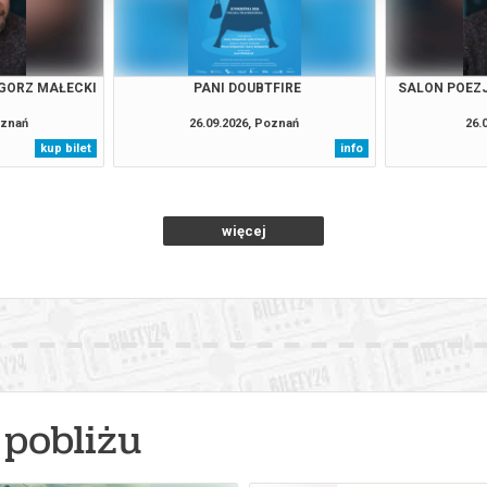
EGORZ MAŁECKI
PANI DOUBTFIRE
SALON POEZJ
oznań
26.09.2026, Poznań
26.
kup bilet
info
więcej
pobliżu