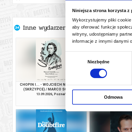
Niniejsza strona korzysta z
Wykorzystujemy pliki cookie 
Inne wydarzenia organizatora
aby oferować funkcje społecz
witryny, udostępniamy part
informacje z innymi danymi 
Wybór
Niezbędne
zgody
CHOPIN I... - WOJCIECH NIEDZIÓŁKA
PANI DOUBT
(SKRZYPCE) / MARCO SCILIRONI
(FORTEPIAN)
13.09.2026, Poznań
17.09.2026, P
Odmowa
kup bilet