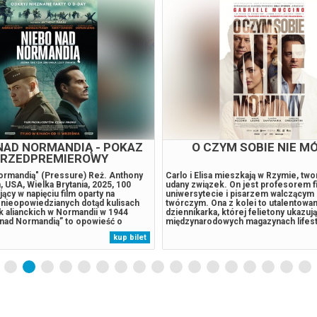
ODYSEJA
JEJ PIEKŁO
nym siedmioma Oscarami
Kiedy futurystyczną metropolię spowi
ze” Christopher Nolan przygotował
mgła, na wolność wydostaje się śmier
ą historię. „Odyseja” to adaptacja
nieuchwytna istota, z której ręki gin
a, uznawanego za jedno z
kobiety. W tym czasie amerykański ż
ch utworów literatury zachodniej. To
wyrusza w pełną grozy odyseję, by oc
odróży Odyseusza, który próbuje
córkę z Piekła. Na swojej drodze sp
zinnej Itaki po wonie trojańskiej.
kobietę zmagającą się z własnymi de
kup bilet
ski z polskimi napisami ODYSEJA,
próbuje odnaleźć zaginionego ojca.**
her Nolan, USA, Wielka Brytania
Bezpieczne zakupy w Bilety24. W...