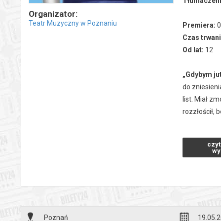
Tłumaczen
Organizator:
Teatr Muzyczny w Poznaniu
Premiera:
0
Czas trwan
Od lat:
12
„Gdybym jut
do zniesieni
list. Miał z
rozzłościł, 
Kilka dni pó
czyt
sprostowania
wy
było…
„Drogi Evani
wiemy jak. 
społeczności
Poznań
19.05.2