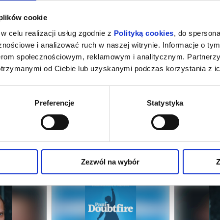
 plików cookie
w celu realizacji usług zgodnie z
Polityką cookies
, do spersona
nościowe i analizować ruch w naszej witrynie. Informacje o tym
nerom społecznościowym, reklamowym i analitycznym. Partnerz
otrzymanymi od Ciebie lub uzyskanymi podczas korzystania z ic
Preferencje
Statystyka
FIRE
PANI DOUBTFIRE
PA
oznań
18.09.2026, Poznań
19.0
Zezwól na wybór
Z
info
info