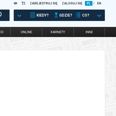
ZAREJESTRUJ SIĘ
ZALOGUJ SIĘ
PL
/
EN
KIEDY?
GDZIE?
CO?
CI
ONLINE
KARNETY
INNE