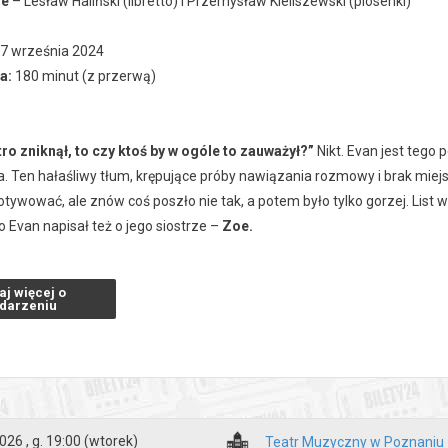
ie
– Lesław Haliński (libretto) i Przemysław Kieliszewski (piosenki)
7 września 2024
ia:
180 minut (z przerwą)
ro zniknął, to czy ktoś by w ogóle to zauważył?”
Nikt. Evan jest tego 
a. Ten hałaśliwy tłum, krępujące próby nawiązania rozmowy i brak miej
motywować, ale znów coś poszło nie tak, a potem było tylko gorzej. List
bo Evan napisał też o jego siostrze –
Zoe.
źniej Connor popełnia samobójstwo, a rodzice znajdują przy nim list Evana
aj więcej o
 pomyłki przerasta Evana, zwłaszcza że wreszcie to, co mówi, jest dla 
darzeniu
e Hansenie” to historia o tych, którzy czują się niewidzialni. Spektakl 
Dotyka ważnych dziś problemów zdrowia psychicznego nastolatków, depr
owych. To jednak także pełna ciepła opowieść o sile przyjaźni i budow
026 , g. 19:00
(wtorek)
Teatr Muzyczny w Poznaniu