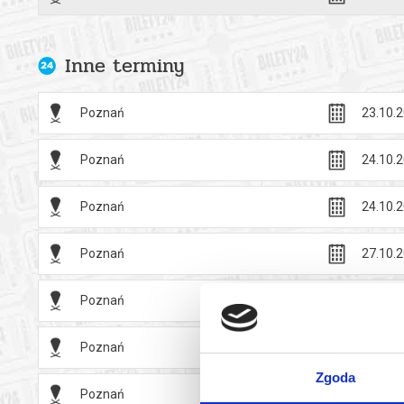
Musical „De
Muzykę i sł
Inne terminy
statuetek T
reżysera
St
Poznań
23.10.2
Na deski Te
Tarczewski
Poznań
24.10.2
oraz projek
*******
Poznań
24.10.2
Bezpieczne 
wysyłanym n
Poznań
27.10.2
Poznań
28.10.2
Poznań
29.10.2
Zgoda
Poznań
30.10.2