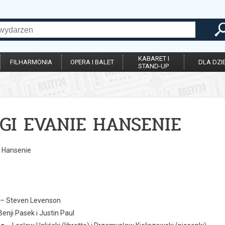
KABARET I
FILHARMONIA
OPERA I BALET
DLA DZIE
STAND-UP
GI EVANIE HANSENIE
e Hansenie
– Steven Levenson
enji Pasek i Justin Paul