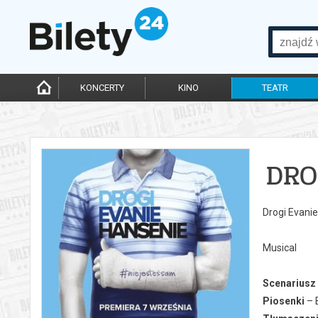
KONCERTY
KINO
TEATR
DRO
Drogi Evani
Musical
Scenariusz
Piosenki
– B