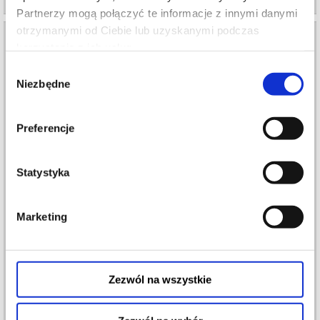
Partnerzy mogą połączyć te informacje z innymi danymi
otrzymanymi od Ciebie lub uzyskanymi podczas
korzystania z ich usług.
Wybór
Niezbędne
zgody
Preferencje
Statystyka
PANI DOUBTFIRE
Marketing
19.09.2026
Poznań
Teatr Muzyczny w Poznaniu
Zezwól na wszystkie
info