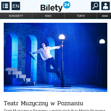
...
KONCERTY
KINO
TEATR
KABARET I
FILHARMONIA
OPERA I BALET
STAND-UP
DLA DZIECI
ONLINE
KARNETY
Teatr Muzyczny w Poznaniu
Teatr Muzyczny w Poznaniu – instytucja kultury Miasta Poznania