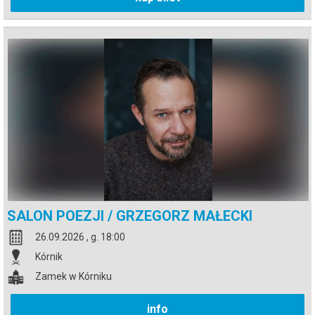
SALON POEZJI / GRZEGORZ MAŁECKI
26.09.2026 , g. 18:00
Kórnik
Zamek w Kórniku
info