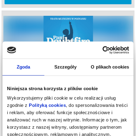
Zgoda
Szczegóły
O plikach cookies
Niniejsza strona korzysta z plików cookie
PANI DOUBTFIRE
Wykorzystujemy pliki cookie w celu realizacji usług
18.09.2026 , g. 19:00
zgodnie z
Polityką cookies
, do spersonalizowania treści
Poznań
i reklam, aby oferować funkcje społecznościowe i
Teatr Muzyczny w Poznaniu
analizować ruch w naszej witrynie. Informacje o tym, jak
korzystasz z naszej witryny, udostępniamy partnerom
info
społecznościowym, reklamowym i analitycznym.