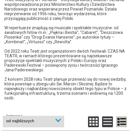
współprowadzona przez Ministerstwo Kultury i Dziedzictwa
Narodowego oraz wspierana przez Powiat Poznański. Działa
nieprzerwanie od 1956 roku, tworząc wydarzenia, które
przyciągają publiczność z całej Polski.
W repertuarze znajdują się musicale i spektakle muzyczne: od
światowych hitów m.in.: „Piękna i Bestia”, “Cabaret”, “Deszczowa
Piosenka“ czy “Drogi Evanie Hansenie”, po autorskie tytuły –
„Kombinat”, „Virtuoso” czy „Rewolta”.
Od 2022 roku Teatr jest organizatorem dwóch festiwali: CZAS NA
TEATR, w ramach którego prezentowane są najciekawsze
propozycje spektakli muzycznych z Polski i Europy oraz
Paderewski Festival – poświęcony życiu i twórczości Ignacego
Jana Paderewskiego.
Z końcem 2028 roku Teatr planuje przenieść się do nowej siedziby,
która powstaje u zbiegu ulic Św. Marcin i Skośnej. Będzie to
największy i najbardziej nowoczesny obiekt tego typu w Polsce – z
funkcjonalną infrastrukturą, trzema scenami i widownią na 1200
osób.
Sortowanie