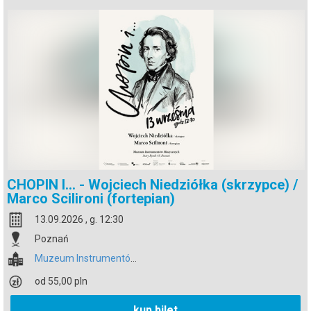
CHOPIN I... - Wojciech Niedziółka (skrzypce) /
Marco Scilironi (fortepian)
13.09.2026 , g. 12:30
Poznań
Muzeum Instrumentów Muzycznych
od 55,00 pln
kup bilet