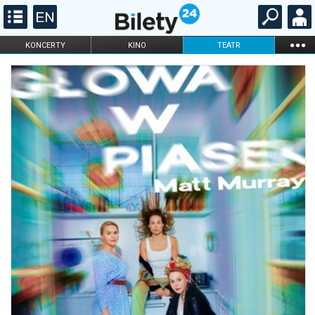
...
KONCERTY
KINO
TEATR
KABARET I
FILHARMONIA
OPERA I BALET
STAND-UP
DLA DZIECI
ONLINE
KARNETY