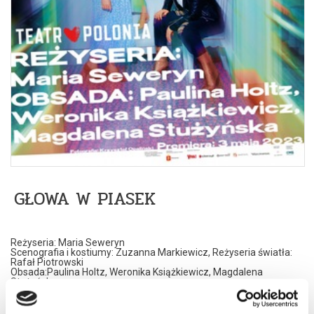
GŁOWA W PIASEK
Reżyseria: Maria Seweryn
Scenografia i kostiumy: Zuzanna Markiewicz, Reżyseria światła:
Rafał Piotrowski
Obsada:Paulina Holtz, Weronika Książkiewicz, Magdalena
Stużyńska
Data premiery: 03 maja 2023
Niezwykle zabawna a równocześnie poruszająca historia