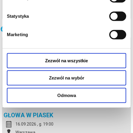
kup bilet
Statystyka
Inne terminy
Marketing
GŁOWA W PIASEK
15.09.2026 , g. 19:00
Zezwól na wszystkie
Warszawa
Teatr Polonia w Warszawie
Zezwól na wybór
od 77,00 pln
kup bilet
Odmowa
GŁOWA W PIASEK
16.09.2026 , g. 19:00
Warszawa