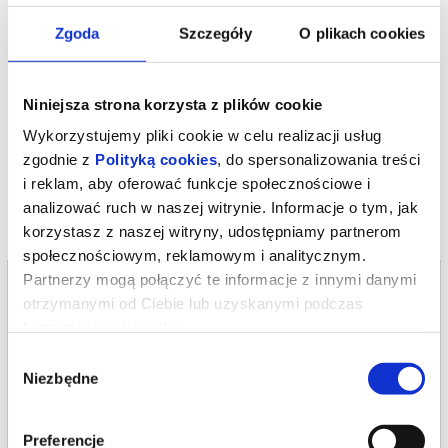
spotkania trzech kobiet o trzech różnych światopoglądach,
podejściach do życia, seksu, rodziny, wychowywania dzieci. Z tej
Zgoda
Szczegóły
O plikach cookies
konfrontacji każda z nich wyjdzie odmieniona, a samo spotkanie
może być początkiem przyjaźni, która na początku była w sposób
oczywisty niemożliwa.
*******
Niniejsza strona korzysta z plików cookie
Bezpieczne zakupy w Bilety24. W przypadku odwołania
Wykorzystujemy pliki cookie w celu realizacji usług
wydarzenia, gwarantujemy automatyczny zwrot środków
potwierdzony komunikatem wysyłanym na adres e-mail, podany
zgodnie z
Polityką cookies
, do spersonalizowania treści
podczas zakupu.
i reklam, aby oferować funkcje społecznościowe i
analizować ruch w naszej witrynie. Informacje o tym, jak
korzystasz z naszej witryny, udostępniamy partnerom
społecznościowym, reklamowym i analitycznym.
Partnerzy mogą połączyć te informacje z innymi danymi
Bilety na termin:
06.10.2026 , g. 19:00 (wtorek)
otrzymanymi od Ciebie lub uzyskanymi podczas
korzystania z ich usług.
06.10.2026 , g. 19:00
Wybór
Warszawa
Niezbędne
zgody
Teatr Polonia w Warszawie
od 77,00 pln
Preferencje