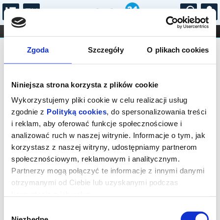
...
KONCERTY
KINO
TEATR
KABARET I
Bilety na: GŁOWA W PIASEK
FILHARMONIA
OPERA I BALET
Zgoda
Szczegóły
O plikach cookies
STAND-UP
DLA DZIECI
ONLINE
KARNETY
Niniejsza strona korzysta z plików cookie
Wykorzystujemy pliki cookie w celu realizacji usług
zgodnie z
Polityką cookies
, do spersonalizowania treści
i reklam, aby oferować funkcje społecznościowe i
Warszawa, Marszałkowska 56
analizować ruch w naszej witrynie. Informacje o tym, jak
06.10.2026, g. 19:00 (wtorek)
korzystasz z naszej witryny, udostępniamy partnerom
społecznościowym, reklamowym i analitycznym.
cena - od 77,00 pln
Partnerzy mogą połączyć te informacje z innymi danymi
otrzymanymi od Ciebie lub uzyskanymi podczas
Organizator:
Fundacja Krystyny Jandy Na Rzecz
Kultury
korzystania z ich usług.
Zakończenie sprzedaży online: 06.10.2026, g. 17:00
Wybór
Niezbędne