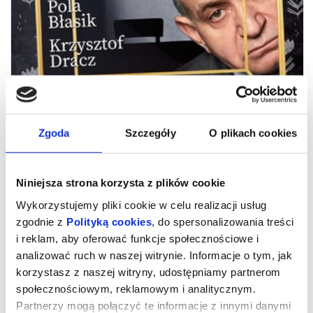
Zgoda
Szczegóły
O plikach cookies
Niniejsza strona korzysta z plików cookie
PAN HOHO
Wykorzystujemy pliki cookie w celu realizacji usług
zgodnie z
Polityką cookies
, do spersonalizowania treści
i reklam, aby oferować funkcje społecznościowe i
Reżyseria: Krzysztof Dracz
Scenografia, kostiumy, reżyseria światła: Michał Dracz
analizować ruch w naszej witrynie. Informacje o tym, jak
Producent wykonawcza: Magdalena Kłosińska
Asystentka ds. scenografii i kostiumów: Małgorzata Domańska
korzystasz z naszej witryny, udostępniamy partnerom
Obsada:Iwona Bielska, Pola Błasik, Krzysztof Dracz, Krzysztof
społecznościowym, reklamowym i analitycznym.
Stelmaszyk
Data premiery: 3 lutego 2022
Partnerzy mogą połączyć te informacje z innymi danymi