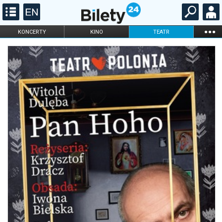
...
KONCERTY
KINO
TEATR
KABARET I
FILHARMONIA
OPERA I BALET
STAND-UP
DLA DZIECI
ONLINE
KARNETY