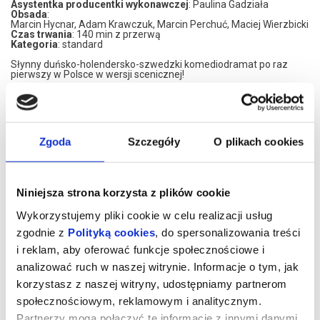
Asystentka producentki wykonawczej
: Paulina Gadziała
Obsada
:
Marcin Hycnar, Adam Krawczuk, Marcin Perchuć, Maciej Wierzbicki
Czas trwania
: 140 min z przerwą
Kategoria
: standard
Słynny duńsko-holendersko-szwedzki komediodramat po raz
pierwszy w Polsce w wersji scenicznej!
Filmowy pierwowzór z 2020 roku w reżyserii Thomasa
Vinterberga (współautora adaptacji teatralnej) cieszył się
zasłużenie ogromnym powodzeniem w kinach, dostał też Oscara
dla najlepszego filmu nieamerykańskiego i aż cztery Europejskie
Nagrody Filmowe (najlepszy film, reżyser, aktor i scenarzysta)
Zgoda
Szczegóły
O plikach cookies
oraz ponad 20 innych nagród na całym świecie.
Jest to historia czterech zmęczonych życiem nauczycieli, którzy
postanawiają sprawdzić empirycznie teorię norweskiego filozofa i
psychiatry Finna Skårderuda, głoszącego, że we krwi człowieka
Niniejsza strona korzysta z plików cookie
płynie o pół promila alkoholu za mało. Przyjaciele w ramach
„eksperymentu” postanawiają systematycznie uzupełniać ów
swoisty niedobór, by przekonać się na własnej skórze jak
Wykorzystujemy pliki cookie w celu realizacji usług
codzienny lekki rausz będzie wpływał na ich pracę i życie
zgodnie z
Polityką cookies
, do spersonalizowania treści
prywatne.
i reklam, aby oferować funkcje społecznościowe i
czytaj więcej o
Na scenie Polonii znakomici aktorzy Teatru Montownia - Adam
wydarzeniu
Krawczuk, Marcin Perchuć i Maciej Wierzbicki oraz Marcin Hycnar,
analizować ruch w naszej witrynie. Informacje o tym, jak
który spektakl również wyreżyserował.
korzystasz z naszej witryny, udostępniamy partnerom
SPEKTAKL DLA WIDZÓW OD 15 LAT
społecznościowym, reklamowym i analitycznym.
*******
Partnerzy mogą połączyć te informacje z innymi danymi