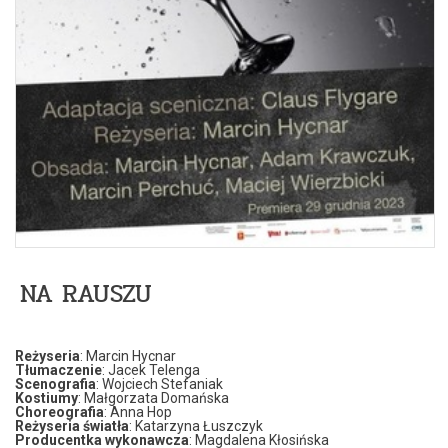
NA RAUSZU
Reżyseria
: Marcin Hycnar
Tłumaczenie
: Jacek Telenga
Scenografia
: Wojciech Stefaniak
Kostiumy
: Małgorzata Domańska
Choreografia
: Anna Hop
Reżyseria światła
: Katarzyna Łuszczyk
Producentka wykonawcza
: Magdalena Kłosińska