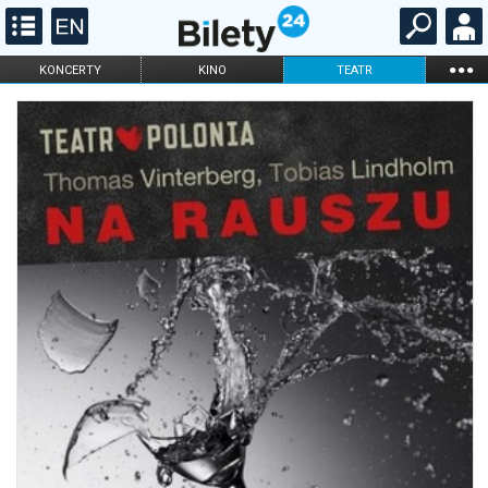
...
KONCERTY
KINO
TEATR
KABARET I
FILHARMONIA
OPERA I BALET
STAND-UP
DLA DZIECI
ONLINE
KARNETY