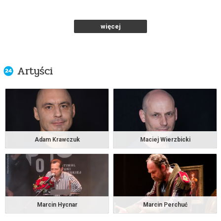
Teatr Polonia w Warszawie
od 77,00 pln
więcej
kup bilet
Artyści
NA RAUSZU
17.11.2026 , g. 19:00
Warszawa
Teatr Polonia w Warszawie
od 77,00 pln
Adam Krawczuk
Maciej Wierzbicki
kup bilet
NA RAUSZU
Marcin Hycnar
Marcin Perchuć
18.11.2026 , g. 19:00