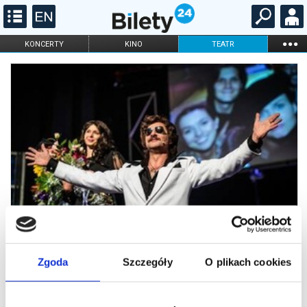
...
KONCERTY
KINO
TEATR
KABARET I
FILHARMONIA
OPERA I BALET
STAND-UP
DLA DZIECI
ONLINE
KARNETY
Zgoda
Szczegóły
O plikach cookies
Chciałem być