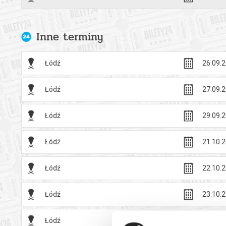
emocji uwaru
zrozumieć? 
polskiej te
Inne terminy
to lekcja sz
przeszłości.
Łódź
26.09.2
W spektaklu
Łódź
27.09.2
*******
Łódź
29.09.2
Bezpieczne 
wysyłanym n
Łódź
21.10.2
Łódź
22.10.2
Łódź
23.10.2
Łódź
24.10.2