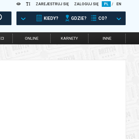
ZAREJESTRUJ SIĘ
ZALOGUJ SIĘ
PL
/
EN
KIEDY?
GDZIE?
CO?
CI
ONLINE
KARNETY
INNE