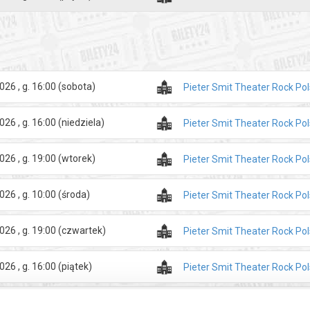
nkowanych uprzedzeniami, stereotypami i historycznymi traumami. Czy t
Czy potrafimy żyć w symbiozie? Machulski z inteligencją, błyskotliwoś
atralnej sztuki która próbuje zasypać historyczne traumy i ksenofobic
acunku dla różnorodności i próba zrozumienia postaw, które są nam obc
026 , g. 16:00
(sobota)
Pieter Smit Theater Rock Po
 padają słowa powszechnie uważane za obraźliwe.
026 , g. 16:00
(niedziela)
Pieter Smit Theater Rock Po
026 , g. 19:00
(wtorek)
Pieter Smit Theater Rock Po
zakupy w Bilety24. W przypadku odwołania wydarzenia, gwarantujemy
a adres e-mail, podany podczas zakupu.
026 , g. 10:00
(środa)
Pieter Smit Theater Rock Po
026 , g. 19:00
(czwartek)
Pieter Smit Theater Rock Po
026 , g. 16:00
(piątek)
Pieter Smit Theater Rock Po
026 , g. 16:00
(sobota)
Pieter Smit Theater Rock Po