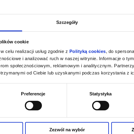
026 , g. 16:00
(niedziela)
Pieter Smit Theater Rock Po
Szczegóły
026 , g. 19:00
(piątek)
Pieter Smit Theater Rock Po
 plików cookie
026 , g. 19:00
(sobota)
Pieter Smit Theater Rock Po
w celu realizacji usług zgodnie z
Polityką cookies
, do spersona
nościowe i analizować ruch w naszej witrynie. Informacje o tym
026 , g. 19:00
(niedziela)
Pieter Smit Theater Rock Po
nerom społecznościowym, reklamowym i analitycznym. Partnerz
otrzymanymi od Ciebie lub uzyskanymi podczas korzystania z ic
Preferencje
Statystyka
Zezwól na wybór
Z