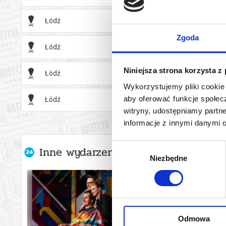
Łódź
25.10.2
Zgoda
Łódź
27.11.2
Niniejsza strona korzysta z
Łódź
28.11.2
Wykorzystujemy pliki cookie 
aby oferować funkcje społecz
Łódź
29.11.2
witryny, udostępniamy part
informacje z innymi danymi 
Wybór
Inne wydarzenia organizatora
Niezbędne
zgody
Odmowa