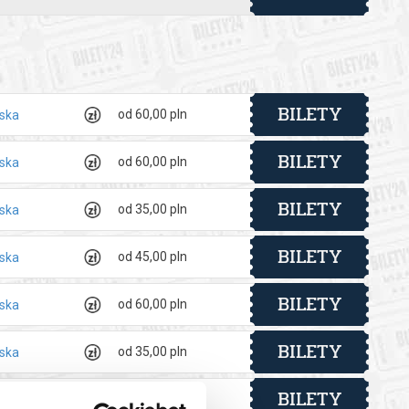
rzy pokolenia i trzy różne światy są w stanie się usłyszeć i
cią i poczuciem humoru udowadnia, że tak. „Nie pamiętam
zme uprzedzenia za pomocą komedii” – mówi autor. Jego sztuka
e, a które często wynikają z niełatwych doświadczeń w
BILETY
od 60,00 pln
lska
BILETY
od 60,00 pln
lska
BILETY
od 35,00 pln
lska
 automatyczny zwrot środków potwierdzony komunikatem
BILETY
od 45,00 pln
lska
BILETY
od 60,00 pln
lska
BILETY
od 35,00 pln
lska
BILETY
od 60,00 pln
lska