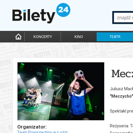
KONCERTY
KINO
TEATR
Mec
Juliusz Mac
"Meczycho"
Spektakl pr
Reżyseria: 
Organizator:
Teatr Powszechny w Łodzi