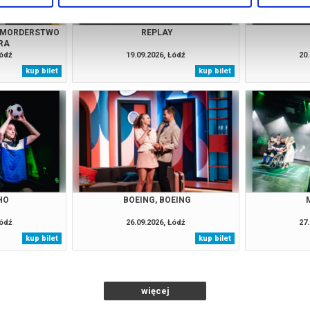
. MORDERSTWO
REPLAY
RA
Łódź
19.09.2026, Łódź
20.
kup bilet
kup bilet
HO
BOEING, BOEING
Łódź
26.09.2026, Łódź
27.
kup bilet
kup bilet
więcej