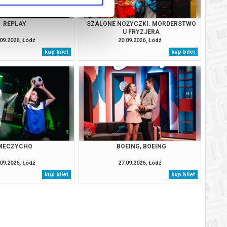
REPLAY
SZALONE NOŻYCZKI. MORDERSTWO
U FRYZJERA
09.2026, Łódź
20.09.2026, Łódź
kup bilet
kup bilet
MECZYCHO
BOEING, BOEING
09.2026, Łódź
27.09.2026, Łódź
kup bilet
kup bilet