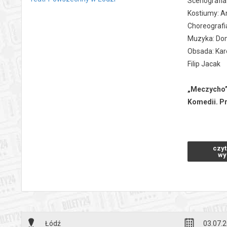
Scenografia
Kostiumy: A
Choreografia
Muzyka: Dom
Obsada: Kar
Filip Jacak
„Meczycho”
Komedii. Pr
W najnowsze
Tym razem je
czyt
generacja z
wy
staje się sp
Tłem fabuły 
przypisywan
Międzypokol
Łódź
03.07.2