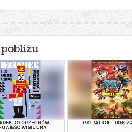
pobliżu
 - JUBILEUSZ 60-LECIA
KONCERT SYLWESTR
TWŁ
NOWOROCZNY - WIENE