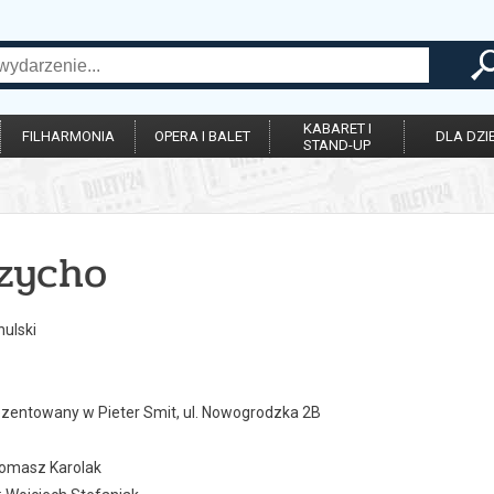
KABARET I
FILHARMONIA
OPERA I BALET
DLA DZIE
STAND-UP
zycho
hulski
ezentowany w Pieter Smit, ul. Nowogrodzka 2B
Tomasz Karolak