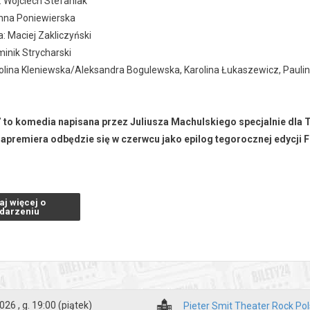
: Wojciech Stefaniak
nna Poniewierska
: Maciej Zakliczyński
inik Strycharski
olina Kleniewska/Aleksandra Bogulewska, Karolina Łukaszewicz, Paulina
 to komedia napisana przez Juliusza Machulskiego specjalnie dla
apremiera odbędzie się w czerwcu jako epilog tegorocznej edycji 
j komedii „Meczycho” Juliusz Machulski eksploruje temat rodziny, wokó
st to portret trzech pokoleń. „To moja kolejna współczesna obyczajowa
aj więcej o
 oczywistych powodów ma różne podejście do życia” – mówi sam Machul
darzeniu
otkanie dziadków i rodziców 18-letniej Neli, która podczas rodzinnego s
jest mecz piłki nożnej. A„piłka nożna jest najważniejszą spośród rzec
e Albertowi Camus.
eniowe spotkanie w komedii „Meczycho” podejmuje szereg wątków, w 
026 , g. 19:00
(piątek)
Pieter Smit Theater Rock Po