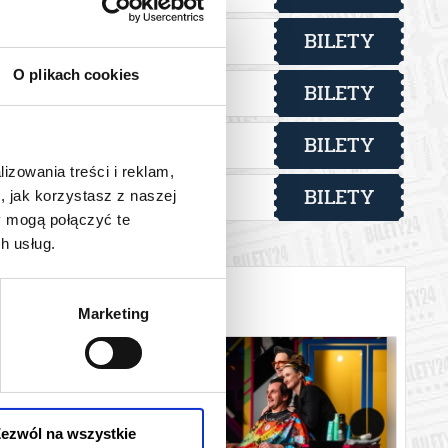
BILETY
od 60,00 pln
lska
O plikach cookies
BILETY
od 60,00 pln
lska
BILETY
od 60,00 pln
lska
lizowania treści i reklam,
BILETY
, jak korzystasz z naszej
od 60,00 pln
lska
y mogą połączyć te
h usług.
Marketing
ezwól na wszystkie