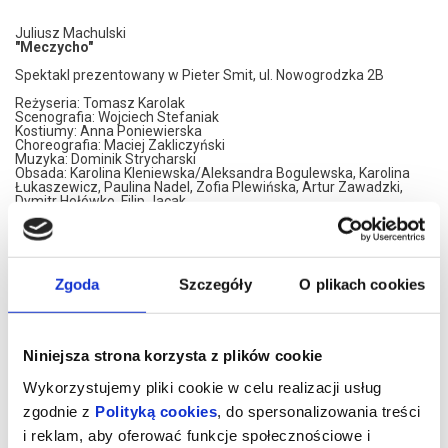
Juliusz Machulski
"Meczycho"
Spektakl prezentowany w Pieter Smit, ul. Nowogrodzka 2B
Reżyseria: Tomasz Karolak
Scenografia: Wojciech Stefaniak
Kostiumy: Anna Poniewierska
Choreografia: Maciej Zakliczyński
Muzyka: Dominik Strycharski
Obsada: Karolina Kleniewska/Aleksandra Bogulewska, Karolina
Łukaszewicz, Paulina Nadel, Zofia Plewińska, Artur Zawadzki,
Dymitr Hołówko, Filip Jacak
„Meczycho” to komedia napisana przez Juliusza
Machulskiego specjalnie dla Teatru Powszechnego w Łodzi –
Polskiego Centrum Komedii. Prapremiera odbędzie się w
czerwcu jako epilog tegorocznej edycji Festiwalu. Reżyserem
Zgoda
Szczegóły
O plikach cookies
spektaklu jest Tomasz Karolak.
W najnowszej komedii „Meczycho” Juliusz Machulski eksploruje
temat rodziny, wokół którego krążą również jego pozostałe
komedie teatralne. Tym razem jest to portret trzech pokoleń. „To
moja kolejna współczesna obyczajowa komedia, w której udział
Niniejsza strona korzysta z plików cookie
biorą trzy pokolenia. A każda generacja z oczywistych powodów
ma różne podejście do życia” – mówi sam Machulski. Pretekstem
Wykorzystujemy pliki cookie w celu realizacji usług
do zderzenia różnych wizji i światopoglądów staje się spotkanie
zgodnie z
Polityką cookies
, do spersonalizowania treści
dziadków i rodziców 18-letniej Neli, która podczas rodzinnego
spotkania przedstawia najbliższym Aleks - swoją partnerkę. Tłem
i reklam, aby oferować funkcje społecznościowe i
fabuły jest mecz piłki nożnej. A„piłka nożna jest najważniejszą