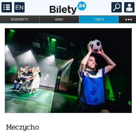
...
KONCERTY
KINO
TEATR
KABARET I
FILHARMONIA
OPERA I BALET
STAND-UP
DLA DZIECI
ONLINE
KARNETY
Meczycho