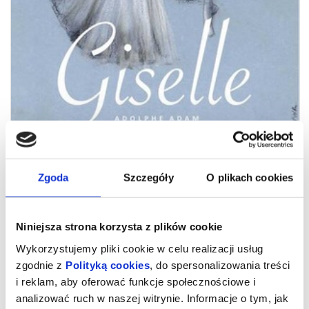
Zgoda
Szczegóły
O plikach cookies
GISELLE
Niniejsza strona korzysta z plików cookie
Adolphe Adam
Wykorzystujemy pliki cookie w celu realizacji usług
GISELLE
zgodnie z
Polityką cookies
, do spersonalizowania treści
balet romantyczny w dwóch aktach
premiera 12 października 2024
i reklam, aby oferować funkcje społecznościowe i
autorskie opracowanie choreografii wg. Jeana Coralliego i Julesa
analizować ruch w naszej witrynie. Informacje o tym, jak
Perrota - Zofia Rudnicka