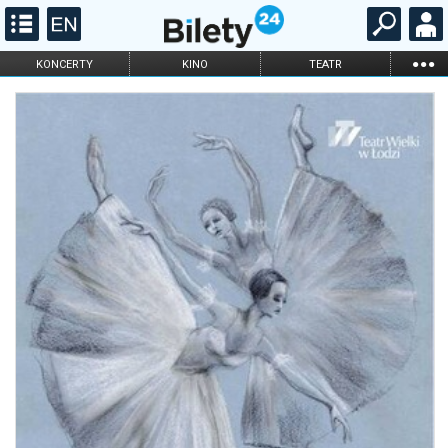
...
KONCERTY
KINO
TEATR
KABARET I
FILHARMONIA
OPERA I BALET
STAND-UP
DLA DZIECI
ONLINE
KARNETY