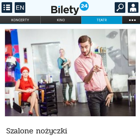
...
KONCERTY
KINO
TEATR
KABARET I
FILHARMONIA
OPERA I BALET
STAND-UP
DLA DZIECI
ONLINE
KARNETY
Szalone nożyczki