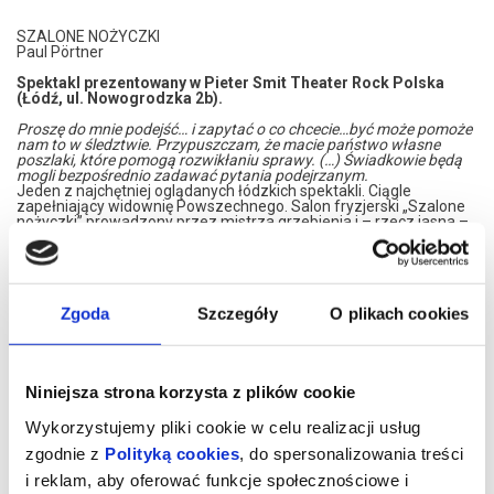
SZALONE NOŻYCZKI
Paul Pörtner
Spektakl prezentowany w Pieter Smit Theater Rock Polska
(Łódź, ul. Nowogrodzka 2b).
Proszę do mnie podejść… i zapytać o co chcecie…być może pomoże
nam to w śledztwie. Przypuszczam, że macie państwo
własne
poszlaki, które pomogą rozwikłaniu sprawy. (…) Świadkowie będą
mogli bezpośrednio zadawać pytania podejrzanym.
Jeden z najchętniej oglądanych łódzkich spektakli. Ciągle
zapełniający widownię Powszechnego. Salon fryzjerski „Szalone
nożyczki” prowadzony przez mistrza grzebienia i – rzecz jasna –
nożyczek, Ola Boskiego odwiedziło już ponad 240.000 osób. Salon
słynie z doskonałej obsługi i profesjonalnych usług, niestety na
jego nienaruszonej reputacji pojawia się skaza – morderstwo w
sąsiadującym z salonem mieszkaniu dokonane przez nieznanego
sprawcę. Podejrzani są zarówno pracownicy salonu, jak i jego
Zgoda
Szczegóły
O plikach cookies
klienci. I tu do akcji wkraczają… Widzowie. To Państwo biorąc
czynny udział w śledztwie wskazują winnego, to dzięki Wam
dzielni policjanci mogą odtworzyć feralne zdarzenie z
najdrobniejszymi szczegółami, to wreszcie Państwo, Widzowie,
decydujecie o zakończeniu sztuki.
Doskonale bawią się i widzowie, i aktorzy na scenie. Doskonałe
Niniejsza strona korzysta z plików cookie
dialogi i fantastyczna gra aktorów doprowadzają wszystkich do
bólów brzucha. Naturalnie ze śmiechu!
(Wiadomości Dnia)
Wykorzystujemy pliki cookie w celu realizacji usług
Paul Pörtner
- urodził się w 1925 r w Wuppertalu, studiował
zgodnie z
Polityką cookies
, do spersonalizowania treści
germanistykę, romanistykę i filozofię; od 1958 roku do śmierci
mieszkał w Szwajcarii; był pisarzem, badaczem zjawisk
i reklam, aby oferować funkcje społecznościowe i
kulturowych, reżyserem, kierował zespołem aktorskim, był