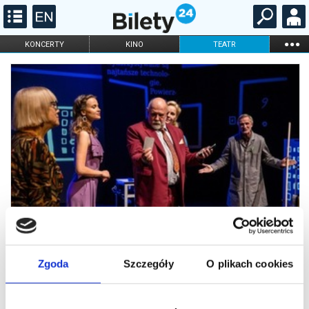
...
KONCERTY
KINO
TEATR
KABARET I
FILHARMONIA
OPERA I BALET
STAND-UP
DLA DZIECI
ONLINE
KARNETY
Zgoda
Szczegóły
O plikach cookies
Wykapany zięć