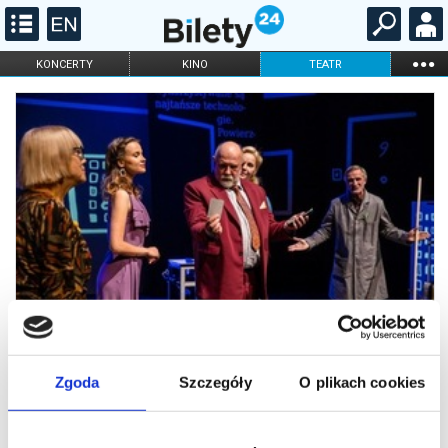
...
KONCERTY
KINO
TEATR
KABARET I
FILHARMONIA
OPERA I BALET
STAND-UP
DLA DZIECI
ONLINE
KARNETY
Zgoda
Szczegóły
O plikach cookies
Wykapany zięć