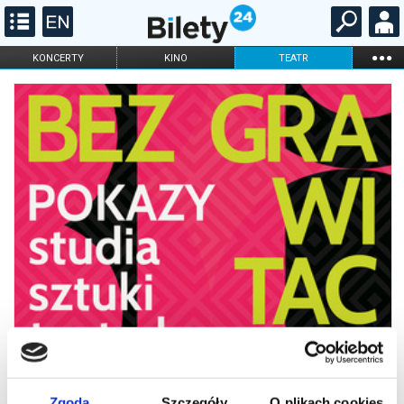
...
KONCERTY
KINO
TEATR
KABARET I
FILHARMONIA
OPERA I BALET
STAND-UP
DLA DZIECI
ONLINE
KARNETY
Zgoda
Szczegóły
O plikach cookies