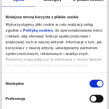
Niniejsza strona korzysta z plików cookie
Wykorzystujemy pliki cookie w celu realizacji usług
zgodnie z
Polityką cookies
, do spersonalizowania treści
i reklam, aby oferować funkcje społecznościowe i
analizować ruch w naszej witrynie. Informacje o tym, jak
korzystasz z naszej witryny, udostępniamy partnerom
społecznościowym, reklamowym i analitycznym.
Partnerzy mogą połączyć te informacje z innymi danymi
BEZ GRAWITACJI pokaz scen grupy
otrzymanymi od Ciebie lub uzyskanymi podczas
zaocznej, op. M.Młynarczyk
korzystania z ich usług.
Wybór
Niezbędne
zgody
BEZ GRAWITACJI — pokazy Studia STA / sezon 2025/26
„Bez Grawitacji” to cykl pokazów końcoworocznych Studia
Aktorskiego STA – podsumowanie sezonu i święto twórczości
Preferencje
naszych kursantów. Na scenie zobaczysz wszystko, co w STA
najżywsze: piosenkę aktorską, sceny dramatyczne, taniec,
improwizację, monodramy, reżyserię i autorskie projekty. To czas,
gdy znikają ograniczenia – zostają tylko odwaga, pasja i prawda.