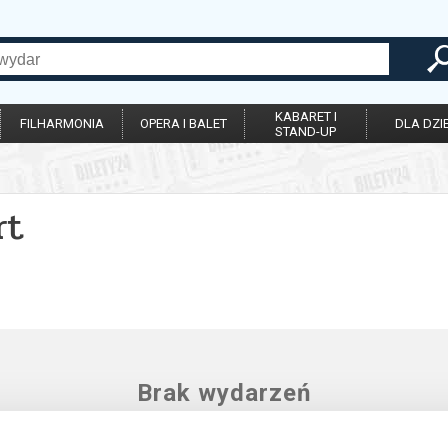
KABARET I
FILHARMONIA
OPERA I BALET
DLA DZIE
STAND-UP
rt
Brak wydarzeń