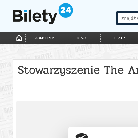
KONCERTY
KINO
TEATR
Stowarzyszenie The A