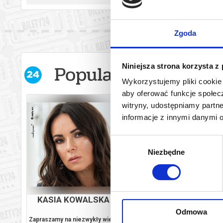
Zgoda
Popularne w serwis
Niniejsza strona korzysta z
Wykorzystujemy pliki cookie 
aby oferować funkcje społecz
witryny, udostępniamy part
informacje z innymi danymi 
Wybór
Niezbędne
zgody
URS
KASIA KOWALSKA AKUSTYCZNIE
KON
“
Odmowa
RT
Zapraszamy na niezwykły wieczór z Kasią
Soltanto Stri