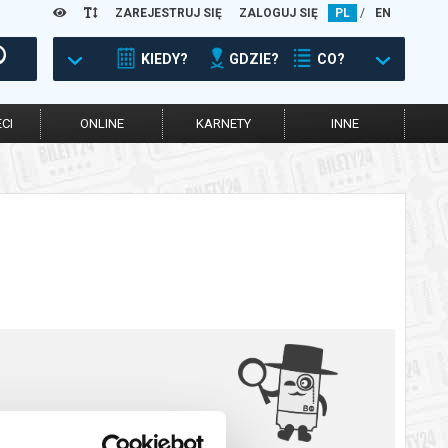
ZAREJESTRUJ SIĘ
ZALOGUJ SIĘ
PL
/
EN
KIEDY?
GDZIE?
CO?
CI
ONLINE
KARNETY
INNE