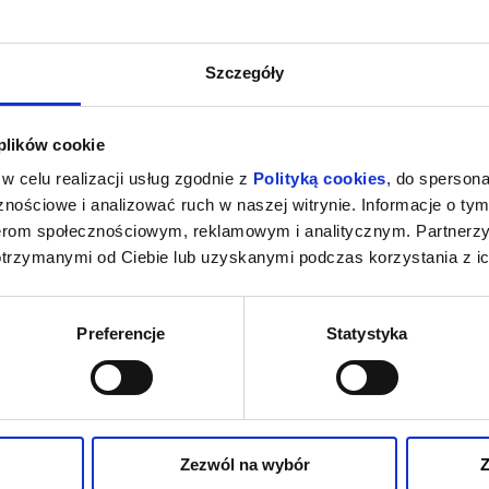
Szczegóły
ie
 plików cookie
w celu realizacji usług zgodnie z
Polityką cookies
, do spersona
nościowe i analizować ruch w naszej witrynie. Informacje o tym
nerom społecznościowym, reklamowym i analitycznym. Partnerz
otrzymanymi od Ciebie lub uzyskanymi podczas korzystania z ic
Preferencje
Statystyka
CERT PRZY ŚWIECACH
KONCERT SYMFONI
MUZYKA ROCKOWA"
10.10.2026 G. 18:
Zezwól na wybór
Z
ng Quartet to zespół, który redefiniuje
Sala Koncertowa / abonament Symfo