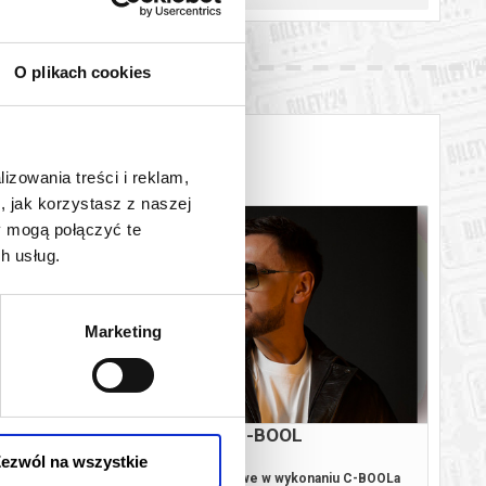
O plikach cookies
lizowania treści i reklam,
, jak korzystasz z naszej
y mogą połączyć te
h usług.
Marketing
CZNY
C-BOOL
00
UNI
ezwól na wszystkie
niczne
Największe hity klubowe w wykonaniu C-BOOLa
Zapras