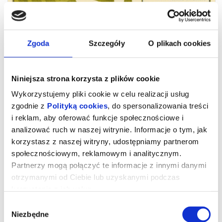
Zgoda
Szczegóły
O plikach cookies
Niniejsza strona korzysta z plików cookie
Wykorzystujemy pliki cookie w celu realizacji usług
zgodnie z
Polityką cookies
, do spersonalizowania treści
i reklam, aby oferować funkcje społecznościowe i
analizować ruch w naszej witrynie. Informacje o tym, jak
Szósta Klepka cz 1 i 2
korzystasz z naszej witryny, udostępniamy partnerom
społecznościowym, reklamowym i analitycznym.
Partnerzy mogą połączyć te informacje z innymi danymi
„Szósta Klepka”
to ciepła, pełna humoru i wzruszeń opowieść o
dorastaniu, pierwszych miłościach i rodzinnych perypetiach.
otrzymanymi od Ciebie lub uzyskanymi podczas
Spektakl powstał na podstawie pierwszego tomu kultowej serii
Jeżycjada autorstwa
Małgorzata Musierowicz
i przenosi widzów
korzystania z ich usług.
do malowniczego Poznania lat 70., gdzie codzienność splata się z
marzeniami, a zwyczajne sprawy nabierają wyjątkowego
Wybór
znaczenia.
Niezbędne
zgody
Poznajemy
Celestynę Żak
– sympatyczną, lecz zakompleksioną