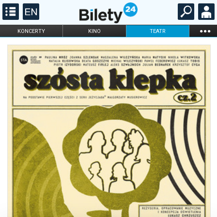
...
KONCERTY
KINO
TEATR
KABARET I
FILHARMONIA
OPERA I BALET
STAND-UP
DLA DZIECI
ONLINE
KARNETY