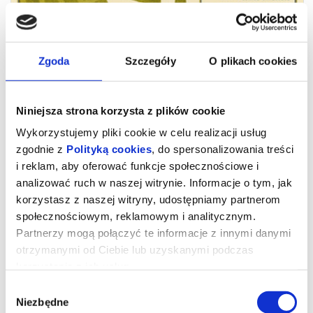
Zgoda
Szczegóły
O plikach cookies
Niniejsza strona korzysta z plików cookie
Wykorzystujemy pliki cookie w celu realizacji usług
zgodnie z
Polityką cookies
, do spersonalizowania treści
i reklam, aby oferować funkcje społecznościowe i
analizować ruch w naszej witrynie. Informacje o tym, jak
Szósta Klepka cz 1 i 2
korzystasz z naszej witryny, udostępniamy partnerom
społecznościowym, reklamowym i analitycznym.
Partnerzy mogą połączyć te informacje z innymi danymi
„Szósta Klepka”
to ciepła, pełna humoru i wzruszeń opowieść o
dorastaniu, pierwszych miłościach i rodzinnych perypetiach.
otrzymanymi od Ciebie lub uzyskanymi podczas
Spektakl powstał na podstawie pierwszego tomu kultowej serii
Jeżycjada autorstwa
Małgorzata Musierowicz
i przenosi widzów
korzystania z ich usług.
do malowniczego Poznania lat 70., gdzie codzienność splata się z
marzeniami, a zwyczajne sprawy nabierają wyjątkowego
Wybór
znaczenia.
Niezbędne
zgody
Poznajemy
Celestynę Żak
– sympatyczną, lecz zakompleksioną