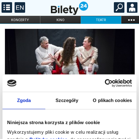
...
KONCERTY
KINO
TEATR
KABARET I
FILHARMONIA
OPERA I BALET
STAND-UP
DLA DZIECI
ONLINE
KARNETY
Zgoda
Szczegóły
O plikach cookies
Niniejsza strona korzysta z plików cookie
Florian Zeller „Kłamstwo”
Wykorzystujemy pliki cookie w celu realizacji usług