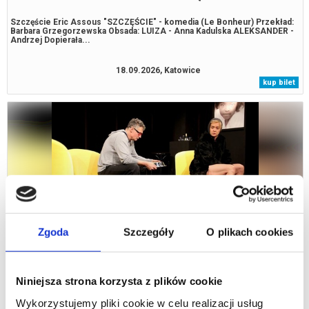
Szczęście Eric Assous "SZCZĘŚCIE" - komedia (Le Bonheur) Przekład:
Barbara Grzegorzewska Obsada: LUIZA - Anna Kadulska ALEKSANDER -
Andrzej Dopierała...
18.09.2026, Katowice
kup bilet
Zgoda
Szczegóły
O plikach cookies
AGNES I DANIEL BESSE „PSIUNIO”
Agnes i Daniel Besse „Psiunio” Reżyseria i scenografia: Andrzej
Niniejsza strona korzysta z plików cookie
Dopierała Obsada: Anna Kadulska, Andrzej Dopierała, Dariusz
Wiktorowicz „Psiunio” to przewrotna...
Wykorzystujemy pliki cookie w celu realizacji usług