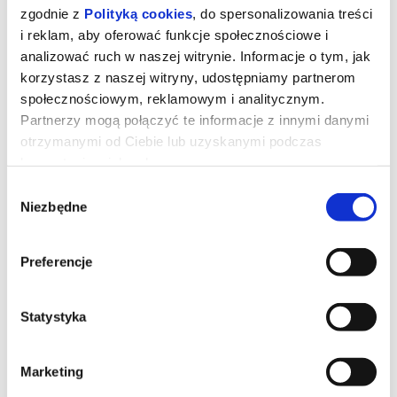
zgodnie z
Polityką cookies
, do spersonalizowania treści
19.09.2026, Katowice
i reklam, aby oferować funkcje społecznościowe i
kup bilet
analizować ruch w naszej witrynie. Informacje o tym, jak
korzystasz z naszej witryny, udostępniamy partnerom
społecznościowym, reklamowym i analitycznym.
Partnerzy mogą połączyć te informacje z innymi danymi
otrzymanymi od Ciebie lub uzyskanymi podczas
korzystania z ich usług.
Wybór
Niezbędne
zgody
JON FOSSE SILNY WIATR
Preferencje
tytuł: Silny Wiatr autor: Jon Fosse przekład: Halina Thylwe reżyseria i
scenografia: Andrzej Dopierała występują: Kobieta - Magdalena Lamża
Mężczyzna -...
Statystyka
25.09.2026, Katowice
kup bilet
Marketing