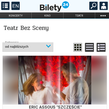
...
KONCERTY
KINO
TEATR
KABARET I
FILHARMONIA
OPERA I BALET
STAND-UP
Teatr Bez Sceny
DLA DZIECI
ONLINE
KARNETY
Sortowanie
ERIC ASSOUS "SZCZĘŚCIE"