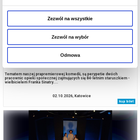
Zezwól na wszystkie
Zezwól na wybór
Odmowa
MARIE JONES FLY ME TO THE MOON
Tematem naszej prapremierowej komedii, są perypetie dwóch
pracownic opieki społecznej zajmujących się 84-letnim staruszkiem -
wielbicielem Franka Sinatry....
02.10.2026, Katowice
kup bilet