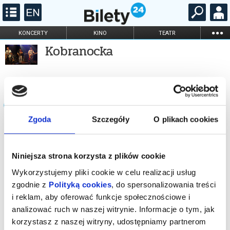
...
KONCERTY
KINO
TEATR
Kobranocka
KABARET I
FILHARMONIA
OPERA I BALET
STAND-UP
DLA DZIECI
ONLINE
KARNETY
Wydarzenia powiązane z artystą
Zgoda
Szczegóły
O plikach cookies
Niniejsza strona korzysta z plików cookie
Wykorzystujemy pliki cookie w celu realizacji usług
zgodnie z
Polityką cookies
, do spersonalizowania treści
i reklam, aby oferować funkcje społecznościowe i
CIESZANÓW ROCK FESTIWAL
analizować ruch w naszej witrynie. Informacje o tym, jak
2026
korzystasz z naszej witryny, udostępniamy partnerom
13.08.2026 - 15.08.2026, Cieszanów