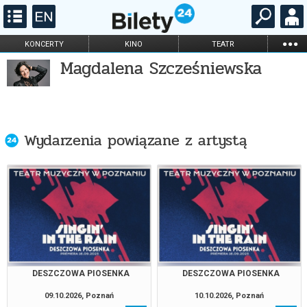
...
KONCERTY
KINO
TEATR
Magdalena Szcześniewska
KABARET I
FILHARMONIA
OPERA I BALET
STAND-UP
DLA DZIECI
ONLINE
KARNETY
Wydarzenia powiązane z artystą
DESZCZOWA PIOSENKA
DESZCZOWA PIOSENKA
09.10.2026, Poznań
10.10.2026, Poznań