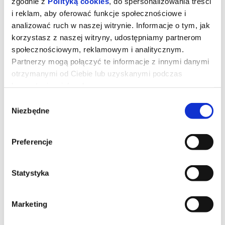
zgodnie z
Polityką cookies
, do spersonalizowania treści
14.10.2026, Poznań
15.10.2026, Poznań
i reklam, aby oferować funkcje społecznościowe i
info
kup bilet
analizować ruch w naszej witrynie. Informacje o tym, jak
korzystasz z naszej witryny, udostępniamy partnerom
społecznościowym, reklamowym i analitycznym.
Partnerzy mogą połączyć te informacje z innymi danymi
otrzymanymi od Ciebie lub uzyskanymi podczas
korzystania z ich usług.
Wybór
Niezbędne
zgody
DESZCZOWA PIOSENKA
DESZCZOWA PIOSENKA
16.10.2026, Poznań
17.10.2026, Poznań
Preferencje
info
info
Statystyka
Marketing