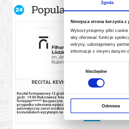
Zgoda
Popularne w serwis
Niniejsza strona korzysta z
Wykorzystujemy pliki cookie 
aby oferować funkcje społecz
witryny, udostępniamy part
informacje z innymi danymi 
Wybór
Niezbędne
zgody
NIE
RECITAL KEVINA CHENA
Recital fortepianowy 12 grudnia 2026, sobota,
Powieść Wyrz
godz. 19:00 Wykonawca: Kevin Chen –
nagrodą Fran
tym
fortepian******* Bezpieczne zakupy w Bilety24. W
skonstruowan
sji.
przypadku odwołania wydarzenia, gwarantujemy
europejskieg
Odmowa
automatyczny zwrot środków potwierdzony
fobiami, obs
 takie
komunikatem wysyłanym na adres e-mail, podany
wizerunku, po
To, co
podczas zakupu.
Francja, rok 
 bilet
kup bilet
ych
jej, dorosłyc
codzienności
familijne...