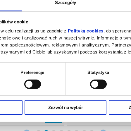
Szczegóły
ie
 plików cookie
w celu realizacji usług zgodnie z
Polityką cookies
, do spersona
nościowe i analizować ruch w naszej witrynie. Informacje o tym
nerom społecznościowym, reklamowym i analitycznym. Partnerz
otrzymanymi od Ciebie lub uzyskanymi podczas korzystania z ic
Preferencje
Statystyka
PORZĄDNI LUDZIE
BOMSORI / BLECH
ykowskiej wyróżniona prestiżową
Koncert kameralny, 14 listopada 2026
çoise Sagan to misternie
19:00 Wykonawcy: Bomsori Kim – skr
y, tragikomiczny obraz sytego,
Blechacz – fortepian Program: Clau
o społeczeństwa: ludzi dręczonych
Sonata g-moll na skrzypce i fortepian
Zezwól na wybór
Z
esyjnie skupionych na kreowaniu
Paderewski – Sonata a-moll op. 13 na
datnych na medialne manipulacje...
fortepian, César Franck – Sonata A-d
2014. Zamożna rodzina: matka i troje
skrzypce i fortepian, Karol Szymano
kup bilet
h już, dzieci. Niezachwiany rytm
„Nokturn i Tarantella” op. 28******* 
, wyznaczany przez kolejne
zakupy w Bilety24. W przypadku...