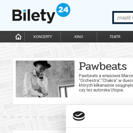
KONCERTY
KINO
TEATR
Pawbeats
Pawbeats a właściwie Marcin
"Orchestra","Chakra" w duec
których kilkanaście osiągnęł
czy też autorska Utopia.