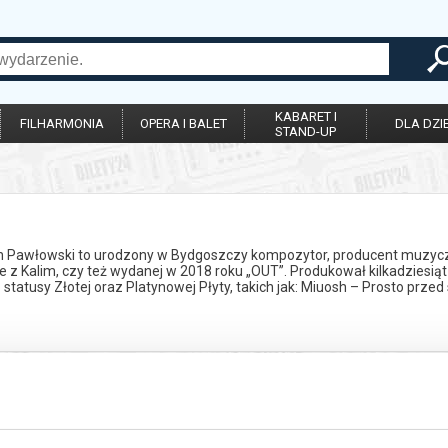
KABARET I
FILHARMONIA
OPERA I BALET
DLA DZIE
STAND-UP
 Pawłowski to urodzony w Bydgoszczy kompozytor, producent muzyczny i
ie z Kalim, czy też wydanej w 2018 roku „OUT”. Produkował kilkadzie
o statusy Złotej oraz Platynowej Płyty, takich jak: Miuosh – Prosto prz