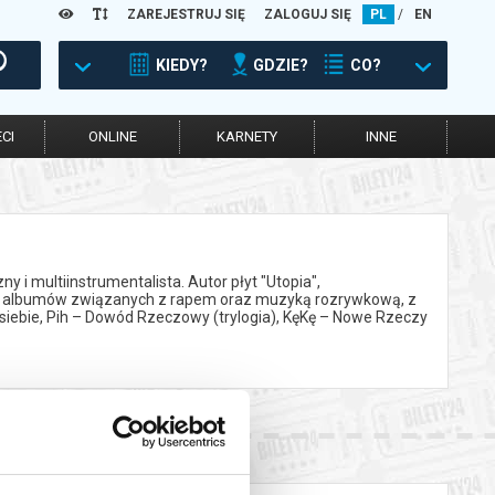
ZAREJESTRUJ SIĘ
ZALOGUJ SIĘ
PL
/
EN
KIEDY?
GDZIE?
CO?
CI
ONLINE
KARNETY
INNE
 multiinstrumentalista. Autor płyt "Utopia",
siąt albumów związanych z rapem oraz muzyką rozrywkową, z
ed siebie, Pih – Dowód Rzeczowy (trylogia), KęKę – Nowe Rzeczy