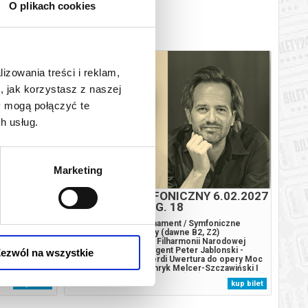
O plikach cookies
lizowania treści i reklam,
, jak korzystasz z naszej
y mogą połączyć te
h usług.
Marketing
ACZ
KONCERT SYMFONICZNY 6.02.2027
G. 18
, sobota,
Sala Koncertowa Abonament / Symfoniczne
„Stecz
zypce, Rafał
Soboty 2, Złote Soboty (dawne B2, Z2)
podcz
de Debussy –
Wykonawcy: Orkiestra Filharmonii Narodowej
hołd j
, Ignacy Jan
Christoph König - dyrygent Peter Jablonski -
sceny
ezwól na wszystkie
 skrzypce i
fortepian Giuseppe Verdi Uwertura do opery Moc
wybitn
ur na
przeznaczenia [9'] Henryk Melcer-Szczawiński I
w niez
wski –
Koncert fortepianowy e-moll [29'] ... przerwa [20']
polski
kup bilet
kup bilet
Bezpieczne
Robert Schumann III Symfonia Es-dur op. 97
Zygmu
Reńska [30']******* Bezpieczne zakupy w
znajdą
Bilety24....