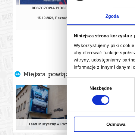
DESZCZOWA PIOSENKA
DESZCZOWA P
Zgoda
15.10.2026, Poznań
16.10.2026, P
kup bilet
Niniejsza strona korzysta z
Wykorzystujemy pliki cookie 
aby oferować funkcje społecz
witryny, udostępniamy part
informacje z innymi danymi 
Miejsca powiązane z artystą
Wybór
Niezbędne
zgody
Odmowa
Teatr Muzyczny w Poznaniu