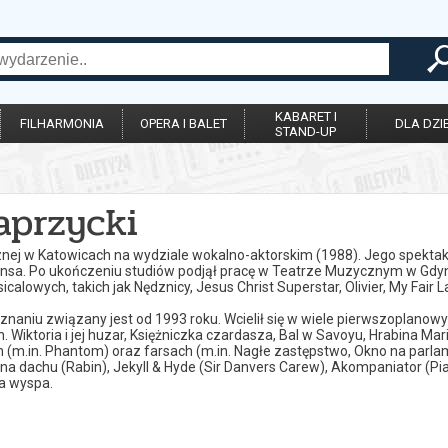
KABARET I
FILHARMONIA
OPERA I BALET
DLA DZIE
STAND-UP
aprzycki
ej w Katowicach na wydziale wokalno-aktorskim (1988). Jego spektak
insa. Po ukończeniu studiów podjął pracę w Teatrze Muzycznym w Gdyni
alowych, takich jak Nędznicy, Jesus Christ Superstar, Olivier, My Fair
niu związany jest od 1993 roku. Wcielił się w wiele pierwszoplanowy
. Wiktoria i jej huzar, Księżniczka czardasza, Bal w Savoyu, Hrabina M
 (m.in. Phantom) oraz farsach (m.in. Nagłe zastępstwo, Okno na parlam
 na dachu (Rabin), Jekyll & Hyde (Sir Danvers Carew), Akompaniator (Piani
a wyspa.