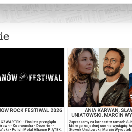
ie
EUSZ ZIÓŁKO I LIBER
KONCERT SYMFONI
10.10.2026 G. 18:
a wyjątkowy koncert w ramach
Sala Koncertowa / abonament Symfo
zas którego na jednej scenie
Soboty 4, Złote Soboty (dawne D2, Z
usz Ziółko i Liber Mateusz Ziółko
Wykonawcy: Orkiestra Filharmonii N