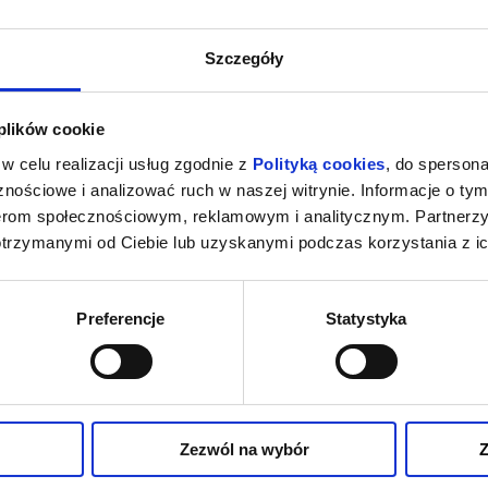
IOSENKA
DESZCZOWA PIOSENKA
Szczegóły
oznań
17.10.2026, Poznań
06.1
info
info
 plików cookie
w celu realizacji usług zgodnie z
Polityką cookies
, do spersona
więcej
nościowe i analizować ruch w naszej witrynie. Informacje o tym
nerom społecznościowym, reklamowym i analitycznym. Partnerz
otrzymanymi od Ciebie lub uzyskanymi podczas korzystania z ic
Preferencje
Statystyka
Zezwól na wybór
Z