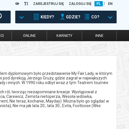
ZAREJESTRUJ SIĘ
ZALOGUJ SIĘ
PL
/
EN
KIEDY?
GDZIE?
CO?
CI
ONLINE
KARNETY
INNE
lem dyplomowym było przedstawienie My Fair Lady, w którym
 pod dyrekcją Jerzego Gruzy, gdzie zagrał w największych
 Lady i innych. W 1990 roku odbył wraz z tym Teatrem tournée
ch ról, tworząc niezapomniane kreacje. Występował z
arica, Carewicz, Zemsta nietoperza, Wesoła wdówka,
ent, Nie teraz, kochanie, Mayday). Można było go oglądać w
sta), Nie ma jak lata 20., lata 30., Evita, Footloose (Wes