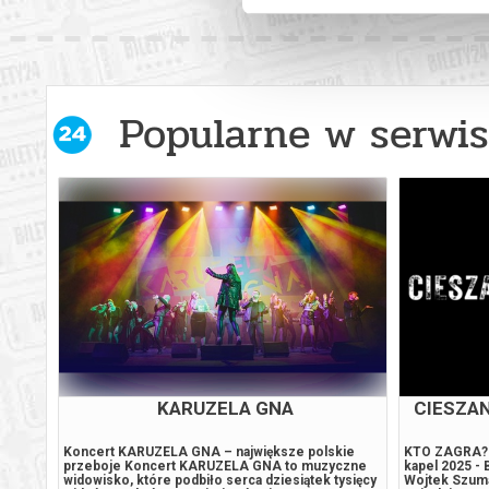
Popularne w serwis
ZOOEGZOTYKA WROCŁAW
MAT
EK I
odczas
Zapraszamy na fantastyczny event ze zwierzętami i
Zapraszamy n
wan,
roślinami egzotycznymi! Nasze wydarzenie
SJK’26, podc
obejmuje 3 tematyki: - Terrarystykę - Akwarystykę
wystąpią Mate