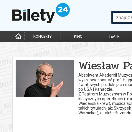
KONCERTY
KINO
TEATR
Wiesław P
Absolwent Akademii Muzyczn
wykreował postać prof. Higg
światowych produkcjach music
po USA i Kanadzie.
Z Teatrem Muzycznym w Pozna
klasycznych operetkach (m.in
Wiedeńska krew), musicalach
takich tytułach jak: Skrzypek
Warnicker), a także Beznudn