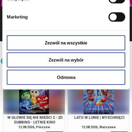
Teatr Cortiqué w Poznaniu
Marketing
zobacz więcej
Zezwól na wszystkie
Dla dzieci
Zezwól na wybór
Odmowa
W GŁOWIE SIĘ NIE MIEŚCI 2 - 2D
LATO W LUNIE | WYSCHNIĘCI
DUBBING - LETNIE KINO
DZIECIOM
12.08.2026, Pleszew
12.08.2026, Warszawa