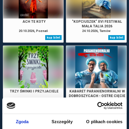
ACH TE KOTY
"KOPCIUSZEK" XVI FESTIWAL
MAŁA TALIA 2026
20.10.2026, Poznań
24.10.2026, Tarnów
kup bilet
kup bilet
TRZY ŚWINKI I PRZYJACIELE
KABARET PARANIENORMALNI W
DOBROSZYCACH - OSTRE CIĘCIE
08.11.2026, Bydgoszcz
13.11.2026, Dobroszyce
kup bilet
kup bilet
Zgoda
Szczegóły
O plikach cookies
zobacz więcej