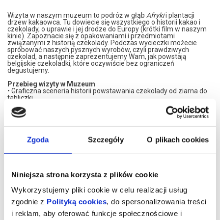
Wizyta w naszym muzeum to podróż w głąb
Afryki
i plantacji
drzew kakaowca. Tu dowiecie się wszystkiego o historii kakao i
czekolady, o uprawie i jej drodze do Europy (krótki film w naszym
kinie). Zapoznacie się z opakowaniami i przedmiotami
związanymi z historią czekolady. Podczas wycieczki możecie
spróbować naszych pysznych wyrobów, czyli prawdziwych
czekolad, a następnie zaprezentujemy Wam, jak powstają
belgijskie czekoladki, które oczywiście bez ograniczeń
degustujemy.
Przebieg wizyty w Muzeum
• Graficzna sceneria historii powstawania czekolady od ziarna do
tabliczki.
• Prezentacja wyrobu pralin wraz z nieograniczoną degustacją.
• Prezentacja na ekranie całego procesu powstawania czekolady
– od plantacji do tabliczki.
• Degustacja ziarna kakao.
Zgoda
Szczegóły
O plikach cookies
WARSZTATY
• Każdy uczestnik otrzymuje strój deseranta.
• Każdy uczestnik tworzy własną tabliczkę czekolady lub
narzędzia czekoladowe
• Każdy uczestnik pakuje zrobioną przez siebie czekoladę i zabiera
do domu.
Niniejsza strona korzysta z plików cookie
WARSZTATY TABLICZKA CZEKOLADY:
Wykorzystujemy pliki cookie w celu realizacji usług
Przygotowanie własnej tabliczki czekolady z postacią kozłów
poznańskich, dwuetapowo, najpierw jednym rodzajem czekolady
zgodnie z
Polityką cookies
, do spersonalizowania treści
utrwalenie w formie kozłów, a następnie całej tabliczki czekolady,
i reklam, aby oferować funkcje społecznościowe i
zdobionej ulubionymi dodatkami. Zapakowanie do domu.