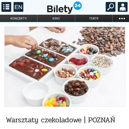
...
KONCERTY
KINO
TEATR
KABARET I
FILHARMONIA
OPERA I BALET
STAND-UP
DLA DZIECI
ONLINE
KARNETY
Warsztaty czekoladowe | POZNAŃ