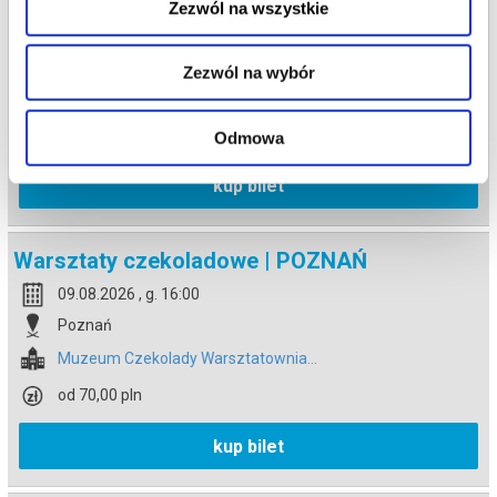
Zezwól na wszystkie
09.08.2026 , g. 15:00
Poznań
Zezwól na wybór
Muzeum Czekolady Warsztatownia...
od 70,00 pln
Odmowa
kup bilet
Warsztaty czekoladowe | POZNAŃ
09.08.2026 , g. 16:00
Poznań
Muzeum Czekolady Warsztatownia...
od 70,00 pln
kup bilet