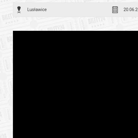
UWAGA! Wyjś
Lusławice
20.06.2
listę (za d
Prosimy o 
* Godziny h
** W trosce
prawa, upr
Pracownik E
numeru tele
danych osob
CENTER.PL.
Ze względu
prawo zmia
Harmonogram