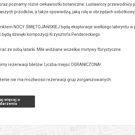
oraz poznamy różne ciekawostki botaniczne. Lusławiccy przewodnicy
naszych przodków, a także opowiedzą, jaką rolę w obrzędach sobótko
ktem NOCY ŚWIĘTOJAŃSKIEJ będą eksploracje wielkiego labiryntu w 
 będą dźwięki kompozycji Krzysztofa Pendereckiego.
ać ze sobą latarki. Mile widziane wszelkie motywy florystyczne
imy rezerwacji biletów. Liczba miejsc OGRANICZONA!
zenie nie ma możliwości rezerwacji grup zorganizowanych.
ram*:
aj więcej o
ie grupy z przewodnikiem z budynku ECM KP
darzeniu
 spacer po Arboretum z ogrodnikiem Stanisławem Dudkiem
 nocne zwiedzanie wielkiego labiryntu (grupa 1)**
 nocne zwiedzanie wielkiego labiryntu (grupa 2)**