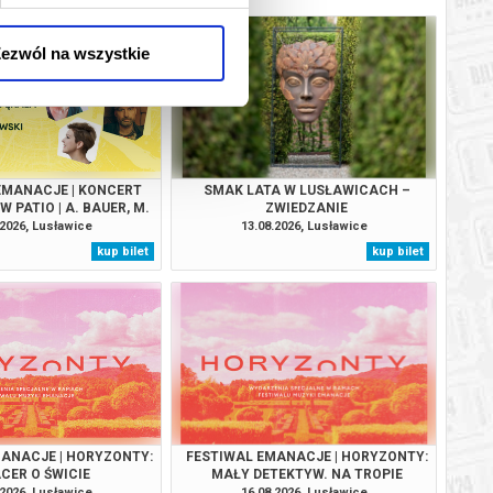
 Krzysztofa Pendereckiego;
ezwól na wszystkie
tom;
ilitari, Orderem Zasługi Rzeczypospolitej Polskiej,
Międzynarodowej Rady Muzeów (ICOM) i Międzynarodowej
EMANACJE | KONCERT
SMAK LATA W LUSŁAWICACH –
 PATIO | A. BAUER, M.
ZWIEDZANIE
NTYNOWICZ, M.
.2026, Lusławice
13.08.2026, Lusławice
rcie Polaka (Dz. U. Nr 180, poz. 1280 oraz z 2008 r. Nr 52,
SIŃSKA-PĘKALA, C.
kup bilet
kup bilet
WSKI, M. PĘKALA
elefoniczne:
14 665 10 30
,
14 666 43 00
lub mailowe:
 automatyczny zwrot środków potwierdzony komunikatem
ANACJE | HORYZONTY:
FESTIWAL EMANACJE | HORYZONTY:
CER O ŚWICIE
MAŁY DETEKTYW. NA TROPIE
LUSŁAWICKICH TAJEMNIC
.2026, Lusławice
16.08.2026, Lusławice