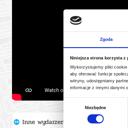
odbywającyc
Na terenie 
przewodnik
Zgoda
Bilet ulgow
– uczniom;
– studentom
Niniejsza strona korzysta z
– osobom po
Wykorzystujemy pliki cookie 
– emerytom,
aby oferować funkcje społecz
– posiadacz
witryny, udostępniamy part
– posiadacz
informacje z innymi danymi 
– osobom z 
– nauczycie
Wybór
– kombatan
Niezbędne
zgody
– honorowy
Inne wydarzenia organizatora
Zwolnienie z