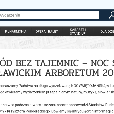
KABARET I
FILHARMONIA
OPERA I BALET
DLA DZIE
STAND-UP
ÓD BEZ TAJEMNIC – NOC
ŁAWICKIM ARBORETUM 20
zapraszamy Państwa na długo wyczekiwaną NOC ŚWIĘTOJAŃSKĄ w Lusł
go otwieramy wydarzeniem przepełnionym naturą, muzyką, słowiańskimi 
 czerwca podczas otwarcia sezonu spacer poprowadzi Stanisław Dudek
nik Krzysztofa Pendereckiego. Dowiemy się intrygujących informacji 