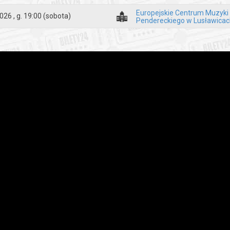
cie grupy do Arboretum odbywa się z budynku ECM KP, gdzie każdy
Europejskie Centrum Muzyki
026 , g. 19:00
(sobota)
Pendereckiego w Lusławicac
zieci odpowiedzialność ponoszą rodzice).
pozostawienie samochodów na parkingu głównym przy budynku ECM
armonogramu są planowe i mogą nieco ulec zmianie wraz z przebiegie
 o wysoką jakość świadczonych usług, a przede wszystkim o Państwa b
zejmie informujemy, że przed wydarzeniem OGRÓD BEZ TAJEMNIC 
uropejskiego Centrum Muzyki Krzysztofa Pendereckiego poprosi Państ
fonu. Podanie danych osobowych jest dobrowolne, lecz niezbędne do 
owych będzie skutkowało brakiem możliwości nocnego zwiedzania wi
 na plenerowy charakter wydarzenia w przypadku niesprzyjających
ny programu zwiedzania Arboretum.
y zwiedzania NIE OBEJMUJĄ wejścia na salę koncertową. Możliwość zwi