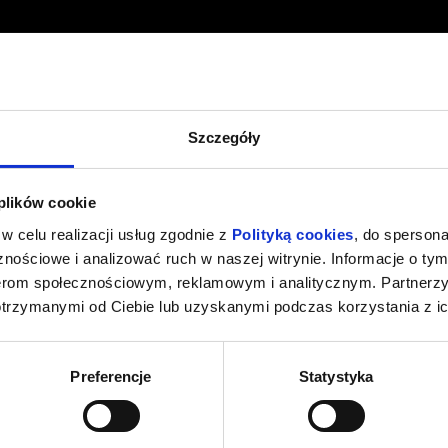
h się w niej wydarzeń.
Arboretum obowiązuje ZAKAZ wprowadzania psów i innych zwierząt d
ów).
Szczegóły
y, za okazaniem dokumentu stwierdzającego uprawnienie do ulgi, przysł
;
 plików cookie
wyżej 65. roku życia;
w celu realizacji usług zgodnie z
Polityką cookies
, do spersona
 rencistom;
nościowe i analizować ruch w naszej witrynie. Informacje o tym
om Ogólnopolskiej Karty Seniora;
nerom społecznościowym, reklamowym i analitycznym. Partnerz
om Karty Dużej Rodziny;
otrzymanymi od Ciebie lub uzyskanymi podczas korzystania z ic
niepełnosprawnościami;
lom;
tom;
Preferencje
Statystyka
m dawcom krwi.
 opłaty za wstęp przysługuje: