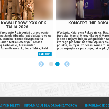
KA" XXX OFK TALIA 2026
"KLUB KAWALERÓW" X
TALIA 2026
styczna CERTUS Reżyseria: Cezary
Och-Teatr w Warszawie Reżyseria i 
arta Ścisłowicz, Piotr Głowacki,
tekstu: Krystyna Janda Obsada: Izabe
ar, Leszek Lichota. PUŁAPKA –
Justyna Ducka, Monika Fronczek/Ag
napięciu kryminał Edwarda Taylora, w
Sienkiewicz-Gauer, Maria Seweryn,
zarego Żaka i nowym tłumaczeniu
Drabek, Maciej Karbowski, Aleksand
zińskiej i Adama Kasjaniuka. PUŁAPKA
Kaźmierczak, Adam Krawczuk, Józef 
apartament, w nowoczesnym,
Rutkowski, Maciej Wierzbicki, Michał 
kup bilet
lifie wieżowcu, z widokiem na
„Klub kawalerów” to błyskotliwa kom
ektura domu i jego lokalizacja...
charakterów, w której mistrz gatunku
Bałucki...
ĄCYCH BILETY
INFORMACJE DLA ORGANIZATORÓW
INFORMACJE O