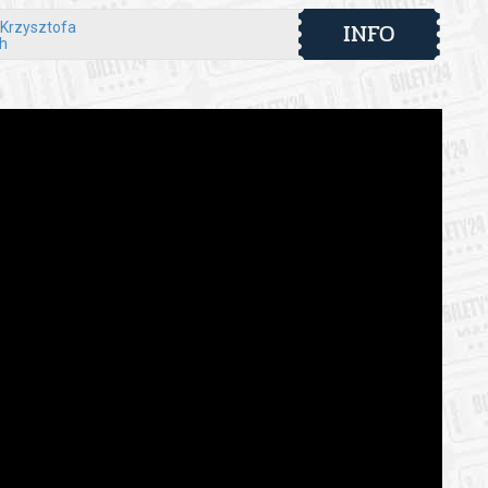
 z uczestników zostanie poproszony o wpisanie się na
INFO
 Krzysztofa
h
 KP.
m wydarzenia.
ezpieczeństwo, realizując wymagania określone przepisami
– NOC ŚWIĘTOJAŃSKA W LUSŁAWICKIM ARBORETUM 2026
wa o podanie przez każdego z Państwa imienia, nazwiska i
prawidłowego wykonania świadczenia usługi. Niepodanie
elkiego labiryntu. WIĘCEJ INFORMACJI NA WWW.PENDERECKI-
 warunków atmosferycznych organizator zastrzega sobie
edzania sali koncertowej uzależniona jest od aktualnie