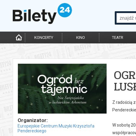
KONCERTY
KINO
TEATR
OGR
LUS
Z radością 
Pendereckie
Organizator:
W sobotę 20
Europejskie Centrum Muzyki Krzysztofa
Pendereckiego
współpracow