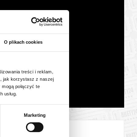
omowych (nie dotyczy psów asystentów oraz psów
O plikach cookies
uguje:
lizowania treści i reklam,
, jak korzystasz z naszej
y mogą połączyć te
h usług.
Marketing