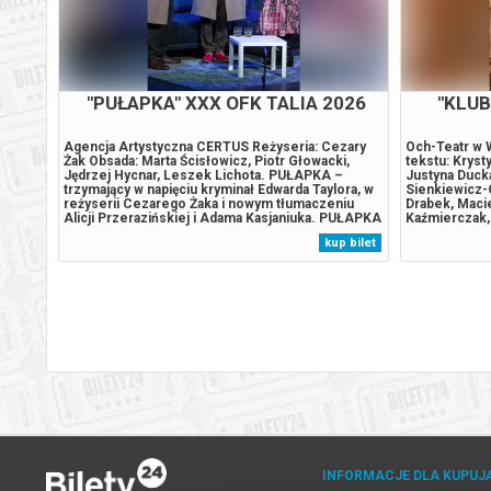
FK
"PUŁAPKA" XXX OFK TALIA 2026
"PUŁAP
anie
Agencja Artystyczna CERTUS Reżyseria: Cezary
Agencja Arty
owska,
Żak Obsada: Marta Ścisłowicz, Piotr Głowacki,
Żak Obsada: M
Jędrzej Hycnar, Leszek Lichota. PUŁAPKA –
Jędrzej Hycn
trzymający w napięciu kryminał Edwarda Taylora, w
trzymający w 
reżyserii Cezarego Żaka i nowym tłumaczeniu
reżyserii Ce
afał
Alicji Przerazińskiej i Adama Kasjaniuka. PUŁAPKA
Alicji Przera
ki.
– luksusowy apartament, w nowoczesnym,
– luksusowy 
 bilet
kup bilet
stojącym na klifie wieżowcu, z widokiem na
stojącym na k
morze. Architektura domu i jego lokalizacja...
morze. Archit
INFORMACJE DLA KUPUJ