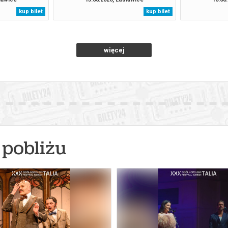
kup bilet
kup bilet
więcej
pobliżu