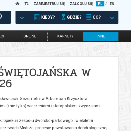
ZAREJESTRUJ SIĘ
ZALOGUJ SIĘ
PL
/
EN
KIEDY?
GDZIE?
CO?
CI
ONLINE
KARNETY
INNE
 ŚWIĘTOJAŃSKA W
26
awicach. Sezon letni w Arboretum Krzysztofa
(i nie tylko) wierzeniami i staropolskimi zwyczajami.
, opiekun zespołu dworsko-parkowego i wieloletni
o drzewach Mistrza, procesie powstawania dendrologicznej