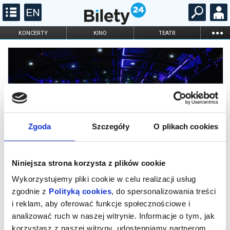
...
KONCERTY
KINO
TEATR
KABARET I
FILHARMONIA
OPERA I BALET
STAND-UP
DLA DZIECI
ONLINE
KARNETY
Zgoda
Szczegóły
O plikach cookies
Niniejsza strona korzysta z plików cookie
Wykorzystujemy pliki cookie w celu realizacji usług
zgodnie z
Polityką cookies
, do spersonalizowania treści
i reklam, aby oferować funkcje społecznościowe i
Potańcówka w Centrali
analizować ruch w naszej witrynie. Informacje o tym, jak
korzystasz z naszej witryny, udostępniamy partnerom